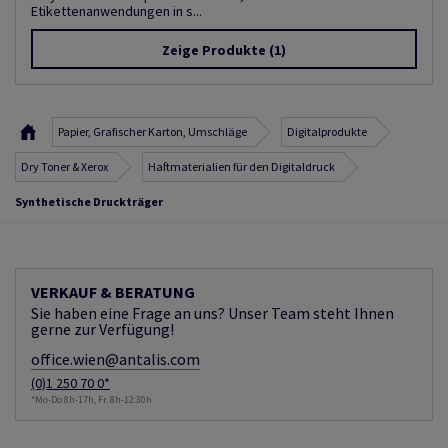
Etikettenanwendungen in s...
Zeige Produkte
(1)
Papier, Grafischer Karton, Umschläge
Digitalprodukte
Dry Toner & Xerox
Haftmaterialien für den Digitaldruck
Synthetische Druckträger
VERKAUF & BERATUNG
Sie haben eine Frage an uns? Unser Team steht Ihnen
gerne zur Verfügung!
office.wien@antalis.com
(0)1 250 70 0*
*Mo-Do 8h-17h, Fr. 8h-12:30h