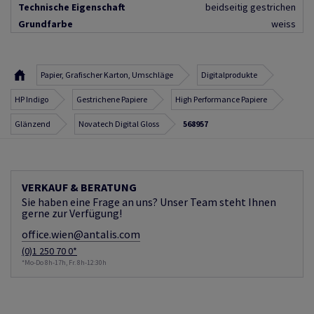
Technische Eigenschaft
beidseitig gestrichen
Grundfarbe
weiss
Papier, Grafischer Karton, Umschläge
Digitalprodukte
HP Indigo
Gestrichene Papiere
High Performance Papiere
Glänzend
Novatech Digital Gloss
568957
VERKAUF & BERATUNG
Sie haben eine Frage an uns? Unser Team steht Ihnen
gerne zur Verfügung!
office.wien@antalis.com
(0)1 250 70 0*
*Mo-Do 8h-17h, Fr. 8h-12:30h