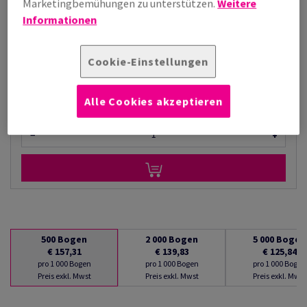
Marketingbemühungen zu unterstützen.
Weitere
€ 125,84
Informationen
pro 1 000 Bogen
(21,6 kg )
AUF LAGER
Cookie-Einstellungen
Verpackungseinheiten
Paket/e
Alle Cookies akzeptieren
−
+
500
Bogen
2 000
Bogen
5 000
Bogen
€ 157,31
€ 139,83
€ 125,84
pro 1 000 Bogen
pro 1 000 Bogen
pro 1 000 Bogen
Preis exkl. Mwst
Preis exkl. Mwst
Preis exkl. Mwst