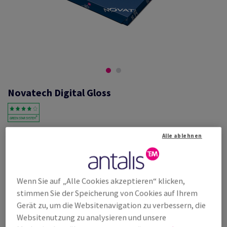
Novatech Digital Gloss
#568957
Alle ablehnen
Novatech, Digital gloss, glänzend, beidseitig gestrichen, weiss,
holzfrei ECF, 150g/m2, 320mm x 450mm, SRA3, SB, Paket zu 500
Bogen/Blatt, FSC Mix Credit
Wenn Sie auf „Alle Cookies akzeptieren“ klicken,
Weitere Produktinformationen
Produkt weiterempfehlen
stimmen Sie der Speicherung von Cookies auf Ihrem
Gerät zu, um die Websitenavigation zu verbessern, die
Listenpreis
Websitenutzung zu analysieren und unsere
€ 157,31
20,01% Rabatt
möglich ab