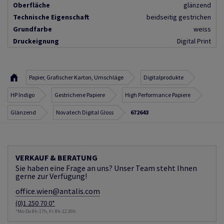
Oberfläche
glänzend
Technische Eigenschaft
beidseitig gestrichen
Grundfarbe
weiss
Druckeignung
Digital Print
Papier, Grafischer Karton, Umschläge
Digitalprodukte
HP Indigo
Gestrichene Papiere
High Performance Papiere
Glänzend
Novatech Digital Gloss
672643
VERKAUF & BERATUNG
Sie haben eine Frage an uns? Unser Team steht Ihnen
gerne zur Verfügung!
office.wien@antalis.com
(0)1 250 70 0*
*Mo-Do 8h-17h, Fr. 8h-12:30h