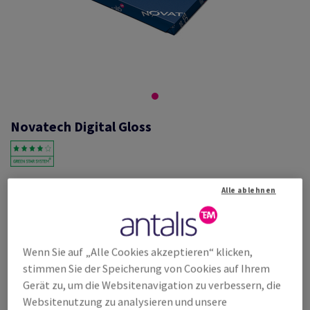
Novatech Digital Gloss
#672643
Alle ablehnen
Novatech, Digital gloss, glänzend, beidseitig gestrichen, weiss,
holzfrei ECF, 115g/m2, 450mm x 320mm, SRA3, BB, Paket zu 500
Bogen/Blatt, FSC Mix Credit
Weitere Produktinformationen
Produkt weiterempfehlen
Wenn Sie auf „Alle Cookies akzeptieren“ klicken,
stimmen Sie der Speicherung von Cookies auf Ihrem
Listenpreis
Gerät zu, um die Websitenavigation zu verbessern, die
€ 120,61
20,01% Rabatt
Websitenutzung zu analysieren und unsere
möglich ab