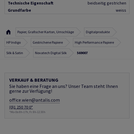
Technische Eigenschaft
beidseitig gestrichen
Grundfarbe
weiss
Papier, Grafischer Karton, Umschläge
Digitalprodukte
HP Indigo
Gestrichene Papiere
High Performance Papiere
Silk & Satin
Novatech Digital Silk
569007
VERKAUF & BERATUNG
Sie haben eine Frage an uns? Unser Team steht Ihnen
gerne zur Verfügung!
office.wien@antalis.com
(0)1 250 70 0*
*Mo-Do 8h-17h, Fr. 8h-12:30h