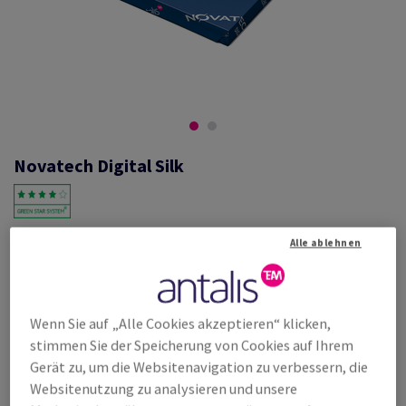
Novatech Digital Silk
#569007
Alle ablehnen
Novatech, Digital silk, halbmatt, beidseitig gestrichen, weiss, holzfrei
ECF, 170g/m2, 320mm x 450mm, SRA3, SB, Paket zu 500 Bogen/Blatt,
FSC Mix Credit
Wenn Sie auf „Alle Cookies akzeptieren“ klicken,
Weitere Produktinformationen
Produkt weiterempfehlen
stimmen Sie der Speicherung von Cookies auf Ihrem
Gerät zu, um die Websitenavigation zu verbessern, die
Listenpreis
Websitenutzung zu analysieren und unsere
€ 178,28
20,00% Rabatt
möglich ab