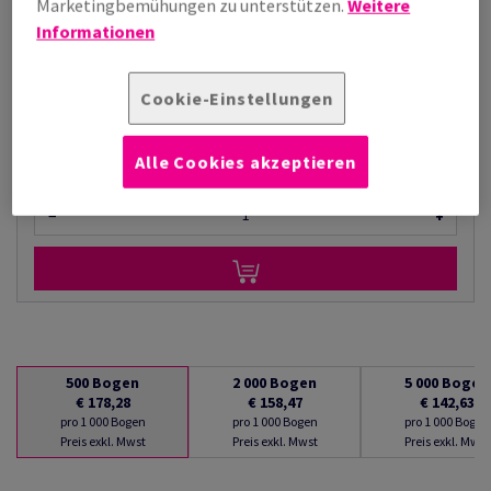
Marketingbemühungen zu unterstützen.
Weitere
€ 142,63
Informationen
pro 1 000 Bogen
(24,5 kg )
AUF LAGER
Cookie-Einstellungen
Verpackungseinheiten
Paket/e
Alle Cookies akzeptieren
−
+
500
Bogen
2 000
Bogen
5 000
Bogen
€ 178,28
€ 158,47
€ 142,63
pro 1 000 Bogen
pro 1 000 Bogen
pro 1 000 Bogen
Preis exkl. Mwst
Preis exkl. Mwst
Preis exkl. Mwst