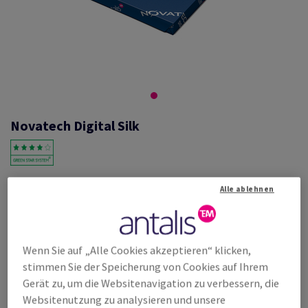
Novatech Digital Silk
#672663
Alle ablehnen
Novatech, Digital silk, halbmatt, beidseitig gestrichen, weiss, holzfrei
ECF, 150g/m2, 450mm x 320mm, SRA3, BB, Paket zu 500 Bogen/Blatt,
FSC Mix Credit
Weitere Produktinformationen
Produkt weiterempfehlen
Wenn Sie auf „Alle Cookies akzeptieren“ klicken,
stimmen Sie der Speicherung von Cookies auf Ihrem
Listenpreis
Gerät zu, um die Websitenavigation zu verbessern, die
€ 157,31
20,01% Rabatt
Websitenutzung zu analysieren und unsere
möglich ab