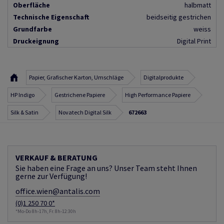
Oberfläche
halbmatt
Technische Eigenschaft
beidseitig gestrichen
Grundfarbe
weiss
Druckeignung
Digital Print
Papier, Grafischer Karton, Umschläge
Digitalprodukte
HP Indigo
Gestrichene Papiere
High Performance Papiere
Silk & Satin
Novatech Digital Silk
672663
VERKAUF & BERATUNG
Sie haben eine Frage an uns? Unser Team steht Ihnen
gerne zur Verfügung!
office.wien@antalis.com
(0)1 250 70 0*
*Mo-Do 8h-17h, Fr. 8h-12:30h