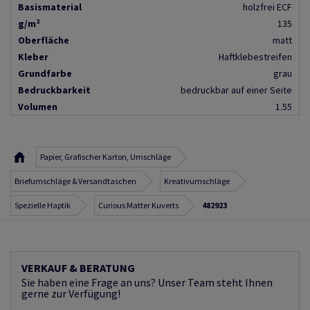
Basismaterial
holzfrei ECF
g/m²
135
Oberfläche
matt
Kleber
Haftklebestreifen
Grundfarbe
grau
Bedruckbarkeit
bedruckbar auf einer Seite
Volumen
1.55
Papier, Grafischer Karton, Umschläge
Briefumschläge & Versandtaschen
Kreativumschläge
Spezielle Haptik
Curious Matter Kuverts
482923
VERKAUF & BERATUNG
Sie haben eine Frage an uns? Unser Team steht Ihnen
gerne zur Verfügung!