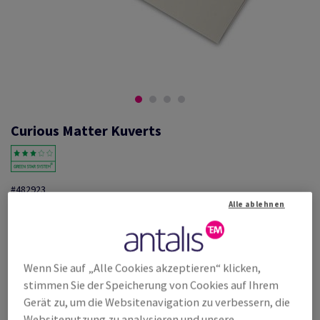
Curious Matter Kuverts
#482923
Alle ablehnen
Curious Matter C5 229 x 162 mm, ohne Fenster, matt, Andina Grey,
Haftklebestreifen, 135g/m2, holzfrei ECF, Schachtel zu 250 Stück, FSC
Mix Credit
Weitere Produktinformationen
Produkt weiterempfehlen
Wenn Sie auf „Alle Cookies akzeptieren“ klicken,
stimmen Sie der Speicherung von Cookies auf Ihrem
Listenpreis
Gerät zu, um die Websitenavigation zu verbessern, die
€ 738,33
21,57% Rabatt
Websitenutzung zu analysieren und unsere
möglich ab