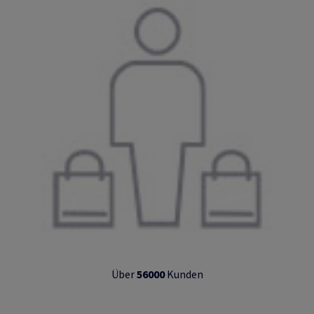
Über
56000
Kunden