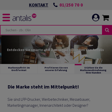
01/250 70 0
KONTAKT
Entdecken Sie smarte und innovative Lösungen von Antalis
Markenauftritt im
Profitieren Sie von
Stärken Sie die
Großformat
unserer Erfahrung
Markenwahrnehmung
Ihrer Kunden
Die Marke steht im Mittelpunkt!
Sie sind LFP-Drucker, Werbetechniker, Messebauer,
Marketingmanager, Innenarchitekt oder Designer?