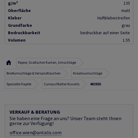
g/m²
135
Oberfläche
matt
Kleber
Haftklebestreifen
Grundfarbe
grau
Bedruckbarkeit
bedruckbar auf einer Seite
Volumen
1.55
Papier, Grafischer Karton, Umschläge
Briefumschläge & Versandtaschen
Kreativumschläge
Spezielle Haptik
Curious Matter Kuverts
482925
VERKAUF & BERATUNG
Sie haben eine Frage an uns? Unser Team steht Ihnen
gerne zur Verfügung!
office.wien@antalis.com