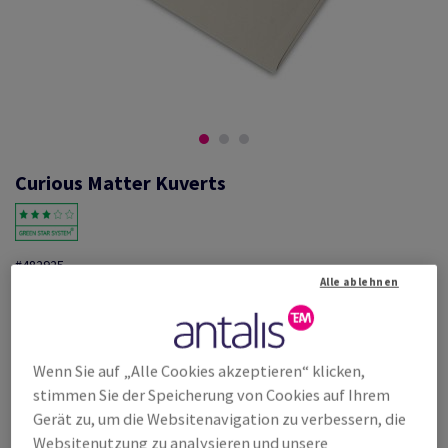
Curious Matter Kuverts
#482925
Alle ablehnen
Curious Matter 170 x 170 mm ohne Fenster, matt, Andina Grey,
Haftklebestreifen, 135g/m2, holzfrei ECF, Schachtel zu 250 Stück, FSC
Mix Credit
Weitere Produktinformationen
Produkt weiterempfehlen
Wenn Sie auf „Alle Cookies akzeptieren“ klicken,
stimmen Sie der Speicherung von Cookies auf Ihrem
Listenpreis
Gerät zu, um die Websitenavigation zu verbessern, die
€ 738,33
21,57% Rabatt
Websitenutzung zu analysieren und unsere
möglich ab