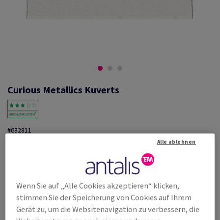
Curious Metallics Kuverts
#632811
Alle ablehnen
Curious Metallics C5/6 220 x 110 mm, nicht bandiert ohne Fenster,
157µm, ungerippt, metallic, Ice Silver, Haftklebestreifen, 120g/m2,
holzfrei ECF, Schachtel zu 250 Stück, FSC Mix Credit
Weitere Produktinformationen
Produkt weiterempfehlen
Wenn Sie auf „Alle Cookies akzeptieren“ klicken,
stimmen Sie der Speicherung von Cookies auf Ihrem
Listenpreis
Gerät zu, um die Websitenavigation zu verbessern, die
€ 451,32
21,57% Rabatt
möglich ab