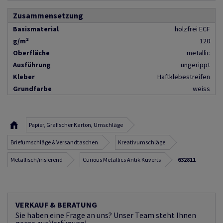
Zusammensetzung
Basismaterial
holzfrei ECF
g/m²
120
Oberfläche
metallic
Ausführung
ungerippt
Kleber
Haftklebestreifen
Grundfarbe
weiss
Papier, Grafischer Karton, Umschläge
Briefumschläge & Versandtaschen
Kreativumschläge
Metallisch/irisierend
Curious Metallics Antik Kuverts
632811
VERKAUF & BERATUNG
Sie haben eine Frage an uns? Unser Team steht Ihnen