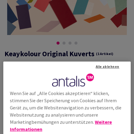
Keaykolour Original Kuverts
(1 Artikel)
Briefumschläge aus durchgefärbtem Premiumpapier. Holzfrei matt, in
Alle ablehnen
zahlreichen intensiven Farben erhältlich
Wenn Sie auf „Alle Cookies akzeptieren“ klicken,
Produktvorteile
Garantien
stimmen Sie der Speicherung von Cookies auf Ihrem
Vielfältige Farben
ISO 9706
Gute
(Alterungsbeständigkeit), ISO
Gerät zu, um die Websitenavigation zu verbessern, die
Weiterverarbeitungseigenschaften
9001(Qualitätsmanagment), ISO
Websitenutzung zu analysieren und unsere
Sehr gut kombinierbar mit den
14001 (Umweltmanagment), FSC-
Marketingbemühungen zu unterstützen.
Weitere
Metallictönen von Curious
zertifiziert
Metallics
Informationen zum
Informationen
Umweltschutz
Mit Haftstreifen selbstklebend