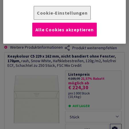
FSC-zertifiziert, 30% recycled
Technische Informationen
Anwendungen
Offsetdruck, Siebdruck,
Cookie-Einstellungen
Buchdruck, Folienprägung,
Mappen, Urkunden,
Prägedruck, Spotlackierung,
Speisekarten, Menükarten,
Laminierung, wasserloser
Einbände, Einladungen etc
Alle Cookies akzeptieren
Offsetdruck, UV-Lackierung,
Lackierung, Prägung, Stanzung
Weitere Produktinformationen
Produkt weiterempfehlen
Keaykolour C5 229 x 162 mm, nicht bandiert ohne Fenster,
170µm,
rauh, Snow White, Haftklebestreifen, 120g/m2, holzfrei
ECF, Schachtel zu 250 Stück, FSC Mix Credit
Listenpreis
€ 285,99
21,57% Rabatt
möglich ab
€ 224,30
pro 1 000 Stück
(10,4 kg )
AUF LAGER
Stück