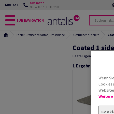
01/250 70 0
KONTAKT
Mo-Do: 8h-17h, Fr: 8h-12.30h
ZUR NAVIGATION
Papier, Grafischer Karton, Umschläge
Gestrichene Papiere
Coat
Coated 1 sid
Beste Eigenschaften in Dru
1
Ergebnisse
Wenn Sie
Cookies 
Websiten
Weitere
Cooki