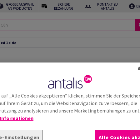
GROSSE AUSWAHL A
SICHERE
KONTAKT ZU
B
N PRODUKTEN
BEZAHLUNG
ANTALIS
ed 1 side
e
ck, Veredlung und Etikettierung.
 auf „Alle Cookies akzeptieren“ klicken, stimmen Sie der Speiche
auf Ihrem Gerät zu, um die Websitenavigation zu verbessern, die
utzung zu analysieren und unsere Marketingbemühungen zu unt
 Informationen
e-Einstellungen
Alle Cookies ak