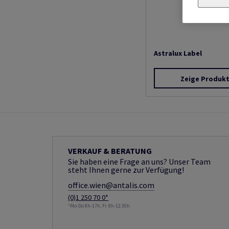
Astralux Label
Zeige Produk
VERKAUF & BERATUNG
Sie haben eine Frage an uns? Unser Team
steht Ihnen gerne zur Verfügung!
office.wien@antalis.com
(0)1 250 70 0*
*Mo-Do 8h-17h, Fr. 8h-12:30h