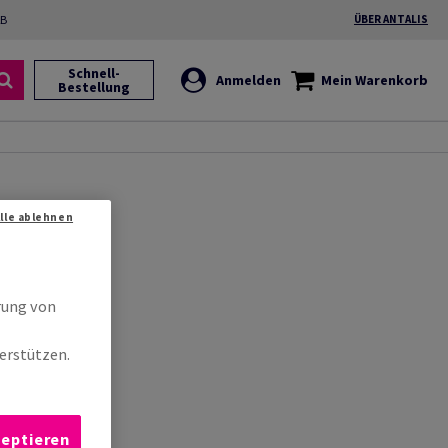
2B
ÜBER ANTALIS
Schnell-
Anmelden
Mein Warenkorb
Bestellung
Alle ablehnen
rung von
erstützen.
zeptieren