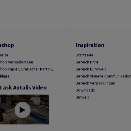
bshop
Inspiration
seite
Startseite
hop Verpackungen
Bereich Print
op Papier, Grafischer Karton,
Bereich Bürowelt
hläge
Bereich Visuelle Kommunikatio
Bereich Verpackungen
t ask Antalis Video
Downloads
Umwelt