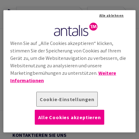
Papier, Grafischer Karton, Umschläge
Gestrichene Papiere
Alle ablehnen
Gussgestrichen
Wenn Sie auf „Alle Cookies akzeptieren“ klicken,
VERKAUF & BERATUNG
stimmen Sie der Speicherung von Cookies auf Ihrem
Sie haben eine Frage an uns? Unser Team steht Ihnen
Gerät zu, um die Websitenavigation zu verbessern, die
gerne zur Verfügung!
Websitenutzung zu analysieren und unsere
office.wien@antalis.com
Marketingbemühungen zu unterstützen.
Weitere
(0)1 250 70 0*
Informationen
*Mo-Do 8h-17h, Fr. 8h-12:30h
Cookie-Einstellungen
Alle Cookies akzeptieren
KONTAKTIEREN SIE UNS