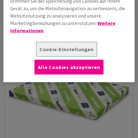
stimmen Sie der Speicherung von Cookies auf Ihrem
Alaska White
Gerät zu, um die Websitenavigation zu verbessern, die
Websitenutzung zu analysieren und unsere
Zeige Produkte
(10)
Marketingbemühungen zu unterstützen.
Weitere
Informationen
Cookie-Einstellungen
Alle Cookies akzeptieren