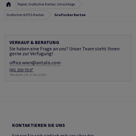
Papier, Grafischer Karton, Umschläge
Grafischer & POS-Karton
Grafischer Karton
VERKAUF & BERATUNG
Sie haben eine Frage an uns? Unser Team steht Ihnen
gerne zur Verfügung!
office.wien@antalis.com
(0)1 250 70 0*
*Mo-Do 8h-17h, Fr. 8h-12:30h
KONTAKTIEREN SIE UNS
Setzen Sie sich einfach mit uns über das