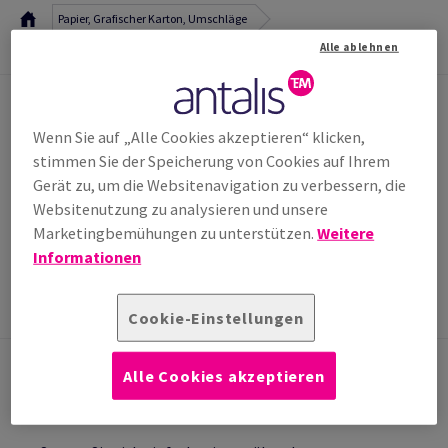
Papier, Grafischer Karton, Umschläge
Alle ablehnen
Haftmaterialien & Synthetische
Etiketten
Gummiert
Wenn Sie auf „Alle Cookies akzeptieren“ klicken,
VERKAUF & BERATUNG
stimmen Sie der Speicherung von Cookies auf Ihrem
Sie haben eine Frage an uns? Unser Team steht Ihnen
gerne zur Verfügung!
Gerät zu, um die Websitenavigation zu verbessern, die
Websitenutzung zu analysieren und unsere
office.wien@antalis.com
Marketingbemühungen zu unterstützen.
Weitere
(0)1 250 70 0*
*Mo-Do 8h-17h, Fr. 8h-12:30h
Informationen
Cookie-Einstellungen
Alle Cookies akzeptieren
KONTAKTIEREN SIE UNS