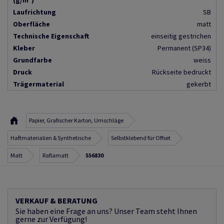
(g/m²)
Laufrichtung
SB
Oberfläche
matt
Technische Eigenschaft
einseitig gestrichen
Kleber
Permanent (SP34)
Grundfarbe
weiss
Druck
Rückseite bedruckt
Trägermaterial
gekerbt
Papier, Grafischer Karton, Umschläge
Haftmaterialien & Synthetische
Selbstklebend für Offset
Matt
Raflamatt
556830
VERKAUF & BERATUNG
Sie haben eine Frage an uns? Unser Team steht Ihnen
gerne zur Verfügung!