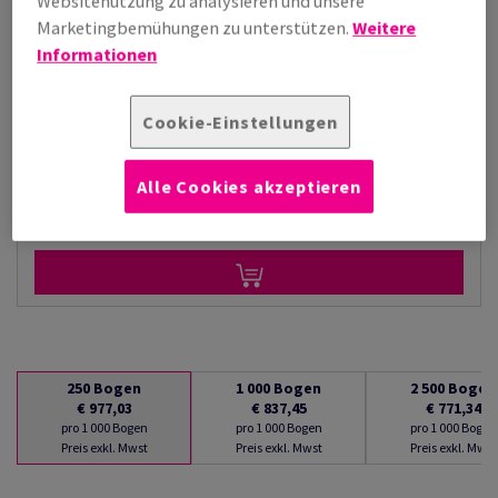
Websitenutzung zu analysieren und unsere
€ 771,34
Marketingbemühungen zu unterstützen.
Weitere
pro 1 000 Bogen
Informationen
(64,8 kg )
AUF LAGER
Cookie-Einstellungen
Verpackungseinheiten
Paket/e
Alle Cookies akzeptieren
−
+
250
Bogen
1 000
Bogen
2 500
Bogen
€ 977,03
€ 837,45
€ 771,34
pro 1 000 Bogen
pro 1 000 Bogen
pro 1 000 Bogen
Preis exkl. Mwst
Preis exkl. Mwst
Preis exkl. Mwst