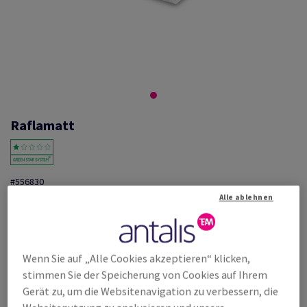
Raflamatt
#556830
Alle ablehnen
Raflatac, Raflamatt, einseitig gestrichen, matt, RAFNXT+, weiss,
Permanent (SP34), gekerbt, Rückseite bedruckt, holzfrei, 80g/m2,
500mmx700mm, SB, Paket zu 250 Bogen/Blatt, FSC Mix Credit
Weitere Produktinformationen
Produkt weiterempfehlen
Wenn Sie auf „Alle Cookies akzeptieren“ klicken,
stimmen Sie der Speicherung von Cookies auf Ihrem
Listenpreis
Gerät zu, um die Websitenavigation zu verbessern, die
€ 977,03
21,05% Rabatt
möglich ab