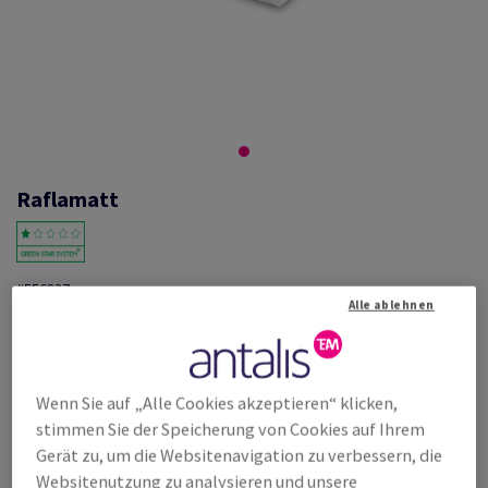
Raflamatt
#556837
Alle ablehnen
Raflatac, Raflamatt, einseitig gestrichen, matt, RAFNXT+, weiss,
Permanent (SP34), ungeschlitzt, holzfrei, 80g/m2, 500mmx700mm,
Paket zu 250 Bogen/Blatt, FSC Mix Credit
Weitere Produktinformationen
Produkt weiterempfehlen
Wenn Sie auf „Alle Cookies akzeptieren“ klicken,
stimmen Sie der Speicherung von Cookies auf Ihrem
Listenpreis
Gerät zu, um die Websitenavigation zu verbessern, die
€ 1 024,61
21,05% Rabatt
Websitenutzung zu analysieren und unsere
möglich ab