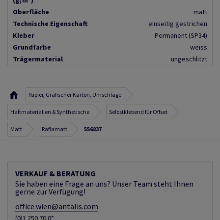
(g/m²)
Oberfläche
matt
Technische Eigenschaft
einseitig gestrichen
Kleber
Permanent (SP34)
Grundfarbe
weiss
Trägermaterial
ungeschlitzt
Papier, Grafischer Karton, Umschläge
Haftmaterialien & Synthetische
Selbstklebend für Offset
Matt
Raflamatt
556837
VERKAUF & BERATUNG
Sie haben eine Frage an uns? Unser Team steht Ihnen
gerne zur Verfügung!
office.wien@antalis.com
(0)1 250 70 0*