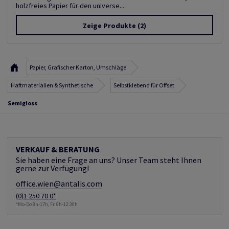
holzfreies Papier für den universe...
Zeige Produkte
(2)
Papier, Grafischer Karton, Umschläge
Haftmaterialien & Synthetische
Selbstklebend für Offset
Semigloss
VERKAUF & BERATUNG
Sie haben eine Frage an uns? Unser Team steht Ihnen
gerne zur Verfügung!
office.wien@antalis.com
(0)1 250 70 0*
*Mo-Do 8h-17h, Fr. 8h-12:30h