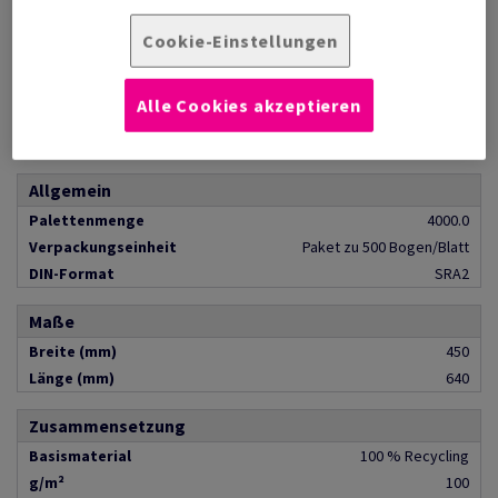
Cookie-Einstellungen
PRODUKTINFORMATION
Alle Cookies akzeptieren
Produkteigenschaften
Allgemein
Palettenmenge
4000.0
Verpackungseinheit
Paket zu 500 Bogen/Blatt
DIN-Format
SRA2
Maße
Breite (mm)
450
Länge (mm)
640
Zusammensetzung
Basismaterial
100 % Recycling
g/m²
100