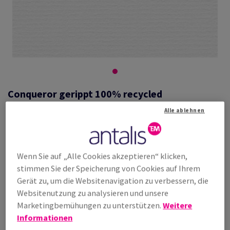
Conqueror gerippt 100% recycled
Alle ablehnen
#417103
Conqueror Recycled Vergé, diamond white, 100g/m2, gerippt, mit
Wenn Sie auf „Alle Cookies akzeptieren“ klicken,
Wasserzeichen, 100 % Recycling, 450mm x 640mm, SRA2, SB, Paket
stimmen Sie der Speicherung von Cookies auf Ihrem
zu 500 Bogen/Blatt, FSC Recycled Credit
Gerät zu, um die Websitenavigation zu verbessern, die
Weitere Produktinformationen
Produkt weiterempfehlen
Websitenutzung zu analysieren und unsere
Marketingbemühungen zu unterstützen.
Weitere
Antalis kontaktieren
Informationen