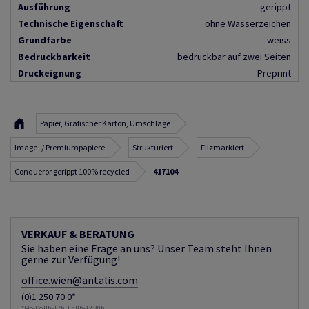
Ausführung
gerippt
Technische Eigenschaft
ohne Wasserzeichen
Grundfarbe
weiss
Bedruckbarkeit
bedruckbar auf zwei Seiten
Druckeignung
Preprint
Papier, Grafischer Karton, Umschläge
Image- / Premiumpapiere
Strukturiert
Filzmarkiert
Conqueror gerippt 100% recycled
417104
VERKAUF & BERATUNG
Sie haben eine Frage an uns? Unser Team steht Ihnen
gerne zur Verfügung!
office.wien@antalis.com
(0)1 250 70 0*
*Mo-Do 8h-17h, Fr. 8h-12:30h