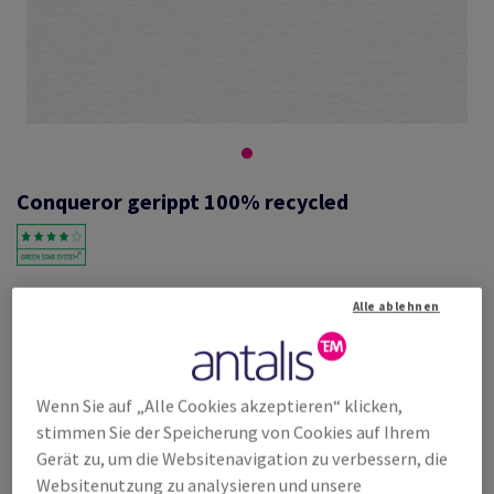
Conqueror gerippt 100% recycled
#417104
Alle ablehnen
Conqueror Recycled Vergé, brilliant white, 120g/m2, gerippt, ohne
Wasserzeichen, 100 % Recycling, 700mm x 1000mm, B1, SB, Paket zu
250 Bogen/Blatt, FSC Mix Credit
Weitere Produktinformationen
Produkt weiterempfehlen
Wenn Sie auf „Alle Cookies akzeptieren“ klicken,
stimmen Sie der Speicherung von Cookies auf Ihrem
Listenpreis
Gerät zu, um die Websitenavigation zu verbessern, die
€ 1 512,68
23,91% Rabatt
Websitenutzung zu analysieren und unsere
möglich ab