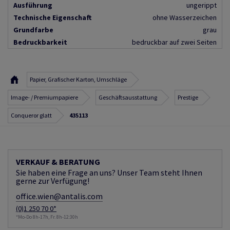
Ausführung
ungerippt
Technische Eigenschaft
ohne Wasserzeichen
Grundfarbe
grau
Bedruckbarkeit
bedruckbar auf zwei Seiten
Papier, Grafischer Karton, Umschläge
Image- / Premiumpapiere
Geschäftsausstattung
Prestige
Conqueror glatt
435113
VERKAUF & BERATUNG
Sie haben eine Frage an uns? Unser Team steht Ihnen
gerne zur Verfügung!
office.wien@antalis.com
(0)1 250 70 0*
*Mo-Do 8h-17h, Fr. 8h-12:30h