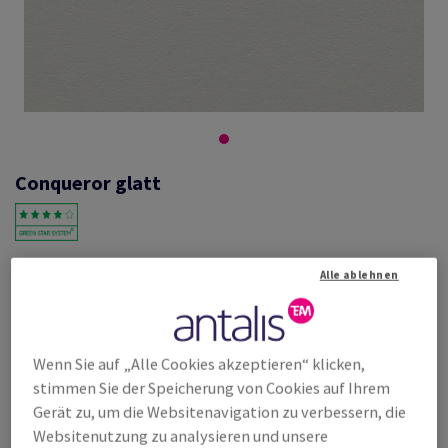
Conqueror glatt
#435113
Alle ablehnen
Conqueror Wove, pearl, 300g/m2, ungerippt, ohne Wasserzeichen,
holzfrei ECF, 700mm x 1000mm, B1, SB, Paket zu 100 Bogen/Blatt, FSC
Mix Credit
Weitere Produktinformationen
Produkt weiterempfehlen
Wenn Sie auf „Alle Cookies akzeptieren“ klicken,
stimmen Sie der Speicherung von Cookies auf Ihrem
Listenpreis
Gerät zu, um die Websitenavigation zu verbessern, die
€ 6 870,09
57,45% Rabatt
Websitenutzung zu analysieren und unsere
möglich ab