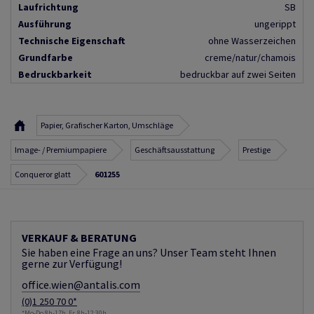
Laufrichtung
SB
Ausführung
ungerippt
Technische Eigenschaft
ohne Wasserzeichen
Grundfarbe
creme/natur/chamois
Bedruckbarkeit
bedruckbar auf zwei Seiten
Papier, Grafischer Karton, Umschläge
Image- / Premiumpapiere
Geschäftsausstattung
Prestige
Conqueror glatt
601255
VERKAUF & BERATUNG
Sie haben eine Frage an uns? Unser Team steht Ihnen
gerne zur Verfügung!
office.wien@antalis.com
(0)1 250 70 0*
*Mo-Do 8h-17h, Fr. 8h-12:30h