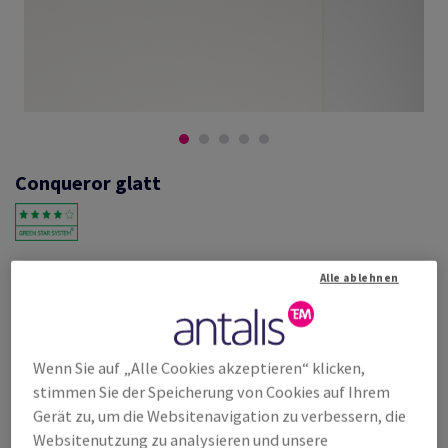
Conqueror glatt
#601255
Alle ablehnen
Conqueror Wove, oyster, 120g/m2, ungerippt, ohne Wasserzeichen,
woodfree ECF with 15% cotton, 165µm, 450mm x 640mm, SRA2, SB,
Paket zu 250 Bogen/Blatt, FSC Mix Credit
Weitere Produktinformationen
Produkt weiterempfehlen
Wenn Sie auf „Alle Cookies akzeptieren“ klicken,
stimmen Sie der Speicherung von Cookies auf Ihrem
Listenpreis
Gerät zu, um die Websitenavigation zu verbessern, die
€ 622,36
23,91% Rabatt
Websitenutzung zu analysieren und unsere
möglich ab