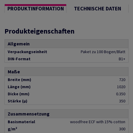
PRODUKTINFORMATION
TECHNISCHE DATEN
Produkteigenschaften
Allgemein
Verpackungseinheit
Paket zu 100 Bogen/Blatt
DIN-Format
B1+
Maße
Breite (mm)
720
Länge (mm)
1020
Dicke (mm)
0.350
Stärke (µ)
350
Zusammensetzung
Basismaterial
woodfree ECF with 15% cotton
g/m²
300