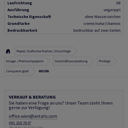
Laufrichtung
SB
Ausführung
ungerippt
Technische Eigenschaft
ohne Wasserzeichen
Grundfarbe
creme/natur/chamois
Bedruckbarkeit
bedruckbar auf zwei Seiten
Papier, Grafischer Karton, Umschläge
Image- / Premiumpapiere
Geschäftsausstattung
Prestige
Conqueror glatt
601265
VERKAUF & BERATUNG
Sie haben eine Frage an uns? Unser Team steht Ihnen
gerne zur Verfügung!
office.wien@antalis.com
(0)1 250 70 0*
*Mo-Do 8h-17h, Fr. 8h-12:30h