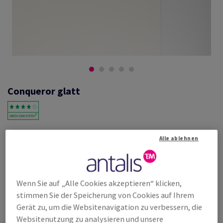
Conqueror glatt
#601265
Alle ablehnen
Conqueror Wove, cream, 300g/m2, ungerippt, ohne Wasserzeichen,
woodfree ECF with 15% cotton, 350µm, 720mm x 1020mm, B1+, SB,
Paket zu 100 Bogen/Blatt, FSC Mix Credit
Weitere Produktinformationen
Produkt weiterempfehlen
Wenn Sie auf „Alle Cookies akzeptieren“ klicken,
stimmen Sie der Speicherung von Cookies auf Ihrem
Listenpreis
Gerät zu, um die Websitenavigation zu verbessern, die
€ 3 932,97
23,91% Rabatt
Websitenutzung zu analysieren und unsere
möglich ab