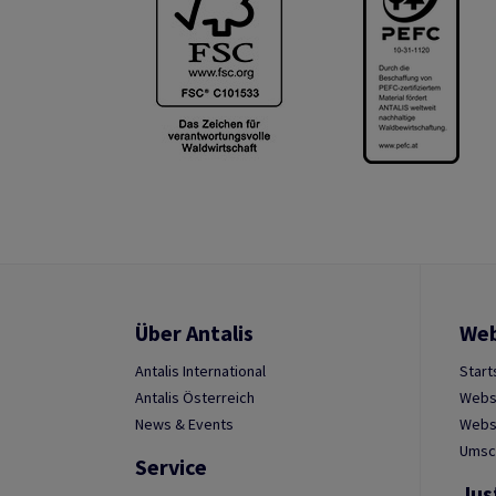
Über Antalis
We
Antalis International
Start
Antalis Österreich
Webs
News & Events
Websh
Umsc
Service
Jus