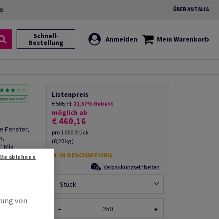
2B
ÜBER ANTALIS
Schnell-
Anmelden
Mein Warenkorb
Bestellung
Listenpreis
€ 586,71
21,57% Rabatt
möglich ab
€ 460,16
ne Fenster,
pro 1 000 Stück
n,
(8,20 kg )
C Mix
IN BESCHAFFUNG
Alle ablehnen
Verpackungseinheiten
Produkt
rempfehlen
Stück
rung von
−
+