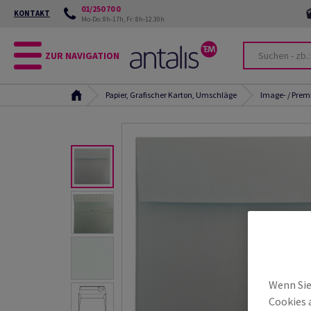
01/250 70 0
KONTAKT
Mo-Do: 8h-17h, Fr: 8h-12.30h
ZUR NAVIGATION
Papier, Grafischer Karton, Umschläge
Image- / Pre
Wenn Sie
Cookies 