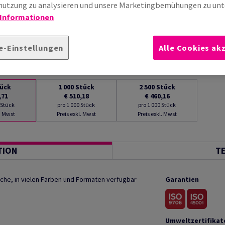
utzung zu analysieren und unsere Marketingbemühungen zu unt
 Informationen
e-Einstellungen
Alle Cookies ak
ück
1 000
Stück
2 500
Stück
,71
€ 510,18
€ 460,16
 Stück
pro 1 000 Stück
pro 1 000 Stück
l. Mwst
Preis exkl. Mwst
Preis exkl. Mwst
TION
T
che, in vielen Farben und Formaten verfügbar
Garantien
Umweltzertifikat