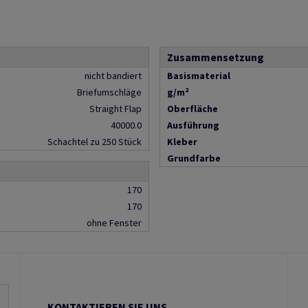
Zusammensetzung
nicht bandiert
Basismaterial
Briefumschläge
g/m²
Straight Flap
Oberfläche
40000.0
Ausführung
Schachtel zu 250 Stück
Kleber
Grundfarbe
170
170
ohne Fenster
KONTAKTIEREN SIE UNS