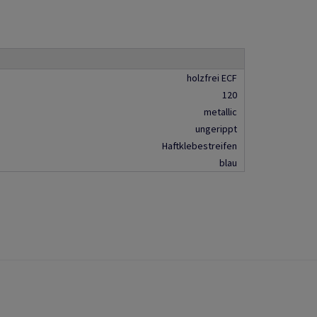
holzfrei ECF
120
metallic
ungerippt
Haftklebestreifen
blau