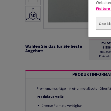
Websiten
Weitere
Cooki
250
St
Wählen Sie das für Sie beste
€ 586
Angebot:
pro 1 000
Preis exk
PRODUKTINFORMA
Premiumumschläge mit einer metallischer Oberflä
Produktvorteile
Diverse Formate verfügbar