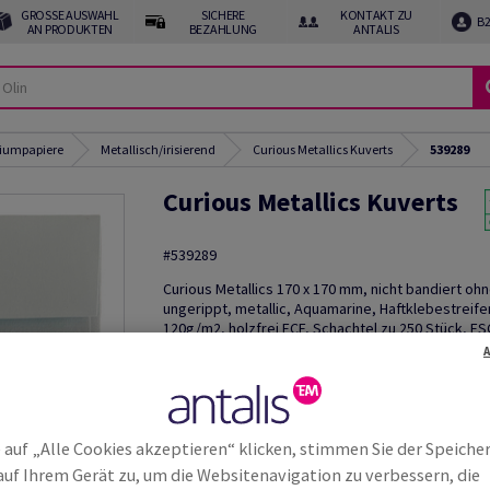
GROSSE AUSWAHL A
SICHERE
KONTAKT ZU
B
N PRODUKTEN
BEZAHLUNG
ANTALIS
miumpapiere
Metallisch/irisierend
Curious Metallics Kuverts
539289
Curious Metallics Kuverts
#539289
Curious Metallics 170 x 170 mm, nicht bandiert oh
ungerippt, metallic, Aquamarine, Haftklebestreife
120g/m2, holzfrei ECF, Schachtel zu 250 Stück, FS
Credit
Weitere
Produktinformationen
weite
 auf „Alle Cookies akzeptieren“ klicken, stimmen Sie der Speiche
auf Ihrem Gerät zu, um die Websitenavigation zu verbessern, die