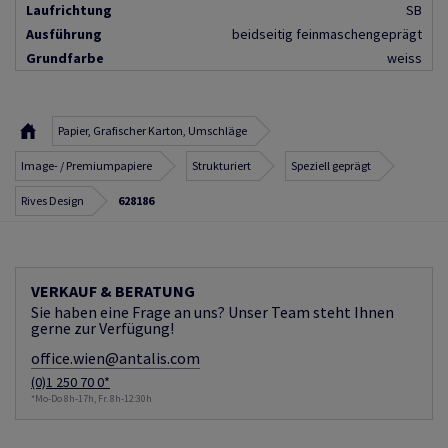
Laufrichtung
SB
Ausführung
beidseitig feinmaschengeprägt
Grundfarbe
weiss
Papier, Grafischer Karton, Umschläge
Image- / Premiumpapiere
Strukturiert
Speziell geprägt
Rives Design
628186
VERKAUF & BERATUNG
Sie haben eine Frage an uns? Unser Team steht Ihnen
gerne zur Verfügung!
office.wien@antalis.com
(0)1 250 70 0*
*Mo-Do 8h-17h, Fr. 8h-12:30h