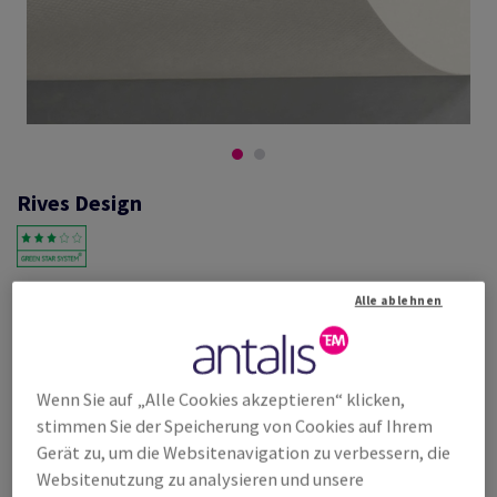
Rives Design
#628186
Alle ablehnen
Rives Design, natur, 250g/m2, beidseitig feinmaschengeprägt,
holzfrei ECF, 275µm, 700mm x 1000mm, B1, SB, Paket zu 100
Bogen/Blatt, FSC Mix Credit
Weitere Produktinformationen
Wenn Sie auf „Alle Cookies akzeptieren“ klicken,
Produkt weiterempfehlen
stimmen Sie der Speicherung von Cookies auf Ihrem
Gerät zu, um die Websitenavigation zu verbessern, die
Listenpreis
€ 2 115,78
23,91% Rabatt
Websitenutzung zu analysieren und unsere
möglich ab