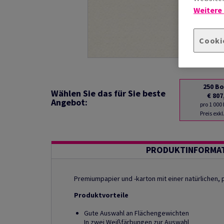
Weitere
Cooki
250
Bo
Wählen Sie das für Sie beste
€ 807
Angebot:
pro 1 000
Preis exk
PRODUKTINFORMA
Premiumpapier und -karton mit einer natürlichen
Produktvorteile
Gute Auswahl an Flächengewichten
In zwei Weißfärbungen zur Auswahl