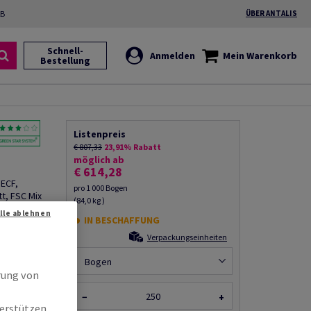
2B
ÜBER ANTALIS
Schnell-
Anmelden
Mein Warenkorb
Bestellung
Listenpreis
€ 807,33
23,91% Rabatt
möglich ab
€ 614,28
 ECF,
pro 1 000 Bogen
t, FSC Mix
(84,0 kg )
Alle ablehnen
IN BESCHAFFUNG
Produkt
Verpackungseinheiten
rempfehlen
Bogen
rung von
−
+
erstützen.