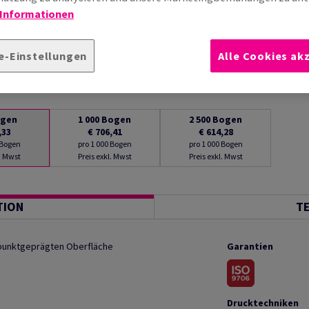
 Informationen
e-Einstellungen
Alle Cookies ak
gen
1 000
Bogen
2 500
Bogen
,33
€ 706,41
€ 614,28
 Bogen
pro 1 000 Bogen
pro 1 000 Bogen
l. Mwst
Preis exkl. Mwst
Preis exkl. Mwst
TION
T
, punktgeprägten Oberfläche
Garantien
Drucktechniken