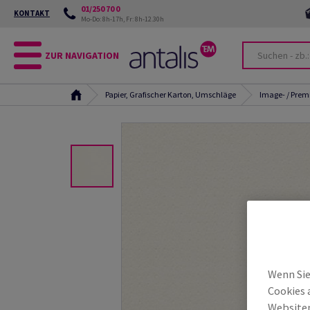
01/250 70 0
KONTAKT
Mo-Do: 8h-17h, Fr: 8h-12.30h
ZUR NAVIGATION
Papier, Grafischer Karton, Umschläge
Image- / Pre
Wenn Sie
Cookies 
Websiten