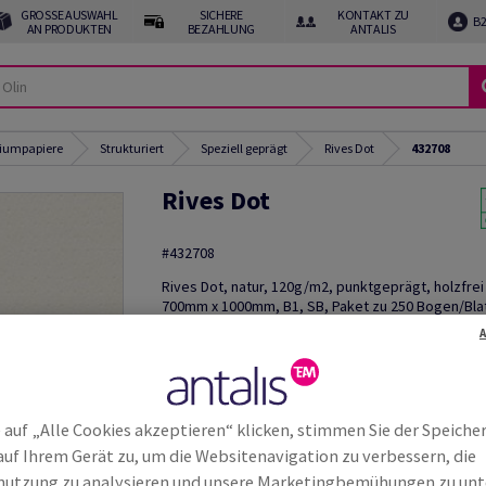
GROSSE AUSWAHL A
SICHERE
KONTAKT ZU
B
N PRODUKTEN
BEZAHLUNG
ANTALIS
miumpapiere
Strukturiert
Speziell geprägt
Rives Dot
432708
Rives Dot
#432708
Rives Dot, natur, 120g/m2, punktgeprägt, holzfrei
700mm x 1000mm, B1, SB, Paket zu 250 Bogen/Blat
Credit
Weitere
Produktinformationen
weite
 auf „Alle Cookies akzeptieren“ klicken, stimmen Sie der Speiche
auf Ihrem Gerät zu, um die Websitenavigation zu verbessern, die
utzung zu analysieren und unsere Marketingbemühungen zu unt