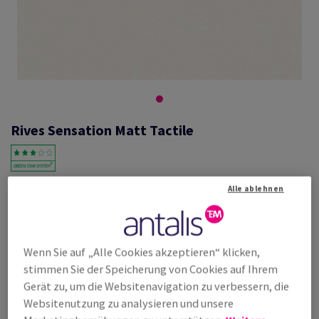
Rives Sensation Matt Tactile
#432768
Alle ablehnen
Rives Sensation Tactile Matt, natur, 270g/m2, matt, holzfrei ECF,
700mm x 1000mm, B1, SB, Paket zu 100 Bogen/Blatt, FSC Mix Credit
Weitere Produktinformationen
Produkt weiterempfehlen
Wenn Sie auf „Alle Cookies akzeptieren“ klicken,
stimmen Sie der Speicherung von Cookies auf Ihrem
Listenpreis
Gerät zu, um die Websitenavigation zu verbessern, die
€ 1 891,49
23,91% Rabatt
Websitenutzung zu analysieren und unsere
möglich ab
€ 1 439,18