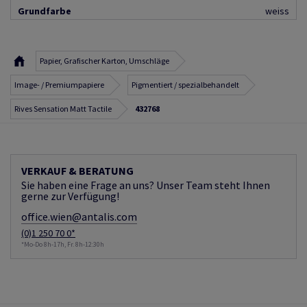
Grundfarbe
weiss
Papier, Grafischer Karton, Umschläge
Image- / Premiumpapiere
Pigmentiert / spezialbehandelt
Rives Sensation Matt Tactile
432768
VERKAUF & BERATUNG
Sie haben eine Frage an uns? Unser Team steht Ihnen
gerne zur Verfügung!
office.wien@antalis.com
(0)1 250 70 0*
*Mo-Do 8h-17h, Fr. 8h-12:30h