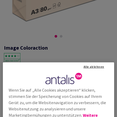
Image Coloraction
Alle ablehnen
#382061
Image, Coloraction, Savana/salm, Kopierpapier, holzfrei ECF, 80g/m2,
420mm x 297mm, A3, BB, Paket zu 500 Bogen/Blatt
Weitere Produktinformationen
Produkt weiterempfehlen
Wenn Sie auf „Alle Cookies akzeptieren“ klicken,
stimmen Sie der Speicherung von Cookies auf Ihrem
Listenpreis
Gerät zu, um die Websitenavigation zu verbessern, die
€ 63,24
27,77% Rabatt
Websitenutzung zu analysieren und unsere
möglich ab
Marketingbemühungen zu unterstützen.
Weitere
€ 45,68