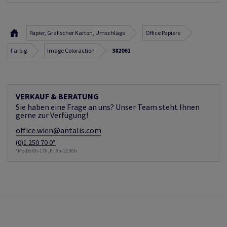
Papier, Grafischer Karton, Umschläge
Office Papiere
Farbig
Image Coloraction
382061
VERKAUF & BERATUNG
Sie haben eine Frage an uns? Unser Team steht Ihnen
gerne zur Verfügung!
office.wien@antalis.com
(0)1 250 70 0*
*Mo-Do 8h-17h, Fr. 8h-12:30h