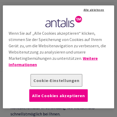
Alle ablehnen
VERKAUF & BERATUNG
Sie haben eine Frage an uns? Unser Team steht Ihnen
gerne zur Verfügung!
Wenn Sie auf „Alle Cookies akzeptieren“ klicken,
office.wien@antalis.com
stimmen Sie der Speicherung von Cookies auf Ihrem
(0)1 250 70 0*
Gerät zu, um die Websitenavigation zu verbessern, die
*Mo-Do 8h-17h, Fr. 8h-12:30h
Websitenutzung zu analysieren und unsere
Marketingbemühungen zu unterstützen.
Weitere
Informationen
Cookie-Einstellungen
KONTAKTIEREN SIE UNS
Alle Cookies akzeptieren
Setzen Sie sich einfach mit uns über das
Kontaktfomular in Verbindung. Wir melden uns
schnellstmöglich bei Ihnen.