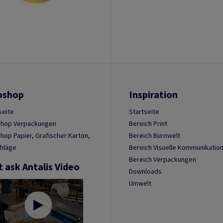
bshop
Inspiration
seite
Startseite
hop Verpackungen
Bereich Print
op Papier, Grafischer Karton,
Bereich Bürowelt
hläge
Bereich Visuelle Kommunikatio
Bereich Verpackungen
t ask Antalis Video
Downloads
Umwelt