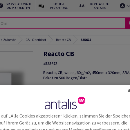
GROSSE AUSWAHL A
SICHERE
KONTAKT ZU
B
N PRODUKTEN
BEZAHLUNG
ANTALIS
und Zubehör
CB - Oberblatt
Reacto CB
535675
Reacto CB
#535675
Reacto, CB, weiss, 60g/m2, 450mm x 320mm, SRA3
Paket zu 500 Bogen/Blatt
Weitere
Produktinformationen
weite
 auf „Alle Cookies akzeptieren“ klicken, stimmen Sie der Speiche
auf Ihrem Gerät zu, um die Websitenavigation zu verbessern, die
utzung zu analysieren und unsere Marketingbemühungen zu unt