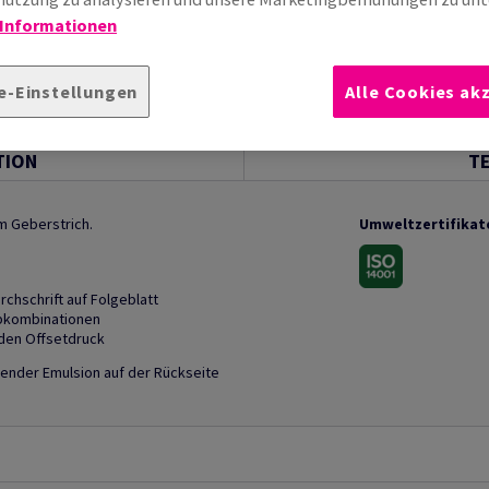
 Informationen
e-Einstellungen
Alle Cookies ak
TION
T
m Geberstrich.
Umweltzertifikat
chschrift auf Folgeblatt
rbkombinationen
 den Offsetdruck
bender Emulsion auf der Rückseite