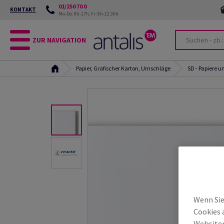
01/250 70 0
KONTAKT
Mo-Do: 8h-17h, Fr: 8h-12.30h
ZUR NAVIGATION
Papier, Grafischer Karton, Umschläge
SD - Papiere 
Wenn Sie
Cookies 
Websiten