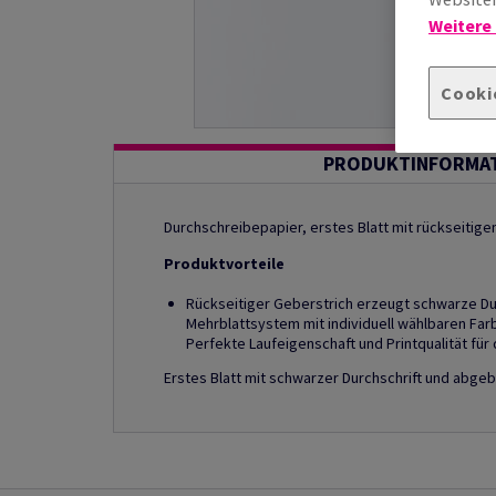
Weitere
Cooki
PRODUKTINFORMA
Durchschreibepapier, erstes Blatt mit rückseitige
Produktvorteile
Rückseitiger Geberstrich erzeugt schwarze Dur
Mehrblattsystem mit individuell wählbaren Fa
Perfekte Laufeigenschaft und Printqualität für
Erstes Blatt mit schwarzer Durchschrift und abge