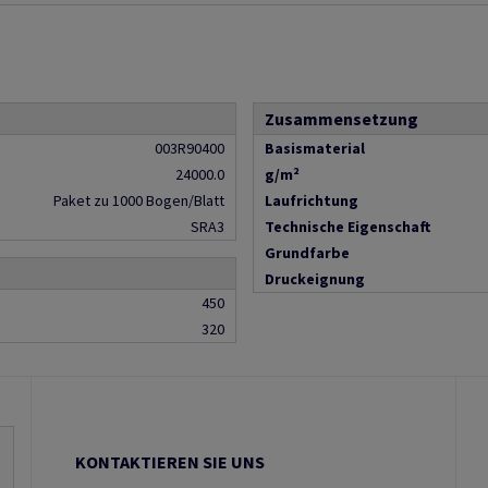
Zusammensetzung
003R90400
Basismaterial
24000.0
g/m²
Paket zu 1000 Bogen/Blatt
Laufrichtung
SRA3
Technische Eigenschaft
Grundfarbe
Druckeignung
450
320
KONTAKTIEREN SIE UNS