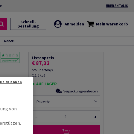
2B
ÜBER ANTALIS
Schnell-
Anmelden
Mein Warenkorb
Bestellung
499593
Listenpreis
€ 87,32
pro 1 Karton/s
(11,5 kg )
320mm,
Alle ablehnen
AUF LAGER
Verpackungseinheiten
Produkt
Paket/e
rempfehlen
rung von
−
+
erstützen.