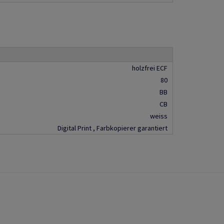
holzfrei ECF
80
BB
CB
weiss
Digital Print , Farbkopierer garantiert