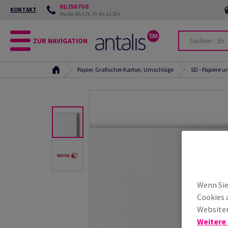
01/250 70 0
KONTAKT
Mo-Do: 8h-17h, Fr: 8h-12.30h
ZUR NAVIGATION
Papier, Grafischer Karton, Umschläge
SD - Papiere 
Wenn Sie
Cookies 
Websiten
Weitere