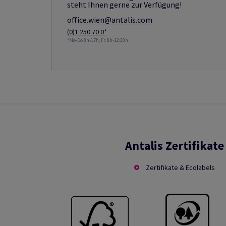
steht Ihnen gerne zur Verfügung!
office.wien@antalis.com
(0)1 250 70 0*
*Mo-Do 8h-17h, Fr. 8h-12:30h
Antalis Zertifikate
Zertifikate & Ecolabels