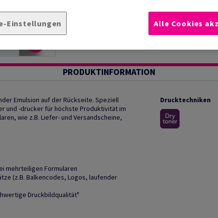
e-Einstellungen
Alle Cookies ak
PRODUKTINFORMATION
der Emulsion auf der Rückseite. Speziell
Drucktechniken
r und -drucker für höchste Produktivität im
aren, wie z.B. Liefer- und Versandscheine,
i mehrteiligen Formularen
tze (z.B. Balkencodes, Logos, laufender
hwertige Druckbildqualität"