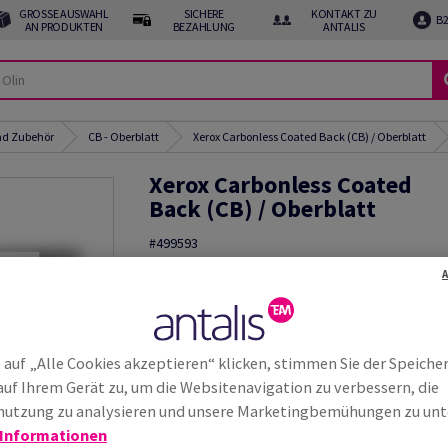
GROSSE AUSWAHL A
SICHERE
KONTAKT ZU
B
N PRODUKTEN
BEZAHLUNG
ANTALIS
und Zubehör
CB - Oberblatt
Xerox Carbonless Coated Back (CB) / Oberblatt
Xerox Carbonless Coated
Back (CB) / Oberblatt
#499593
Xerox, CB, Carbonless, weiss, 80g/m2, 450mm x 
SRA3, BB, Paket zu 1000 Bogen/Blatt, 003R90400
Weitere
Produktinformationen
weite
 auf „Alle Cookies akzeptieren“ klicken, stimmen Sie der Speiche
auf Ihrem Gerät zu, um die Websitenavigation zu verbessern, die
utzung zu analysieren und unsere Marketingbemühungen zu unt
 Informationen