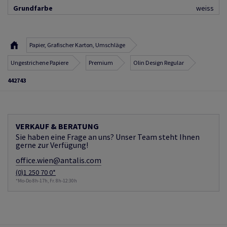
Grundfarbe
weiss
Papier, Grafischer Karton, Umschläge
Ungestrichene Papiere
Premium
Olin Design Regular
442743
VERKAUF & BERATUNG
Sie haben eine Frage an uns? Unser Team steht Ihnen
gerne zur Verfügung!
office.wien@antalis.com
(0)1 250 70 0*
*Mo-Do 8h-17h, Fr. 8h-12:30h