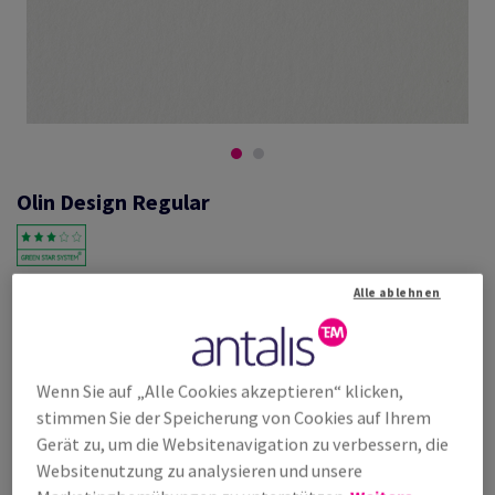
Olin Design Regular
#442743
Alle ablehnen
Olin, Regular, natural white, matt, holzfrei ECF, 150g/m2, 720mm x
1020mm, B1+, SB, Paket zu 150 Bogen/Blatt, FSC Mix Credit
Weitere Produktinformationen
Produkt weiterempfehlen
Wenn Sie auf „Alle Cookies akzeptieren“ klicken,
stimmen Sie der Speicherung von Cookies auf Ihrem
Listenpreis
Gerät zu, um die Websitenavigation zu verbessern, die
€ 1 329,43
62,50% Rabatt
Websitenutzung zu analysieren und unsere
möglich ab
€ 498,54