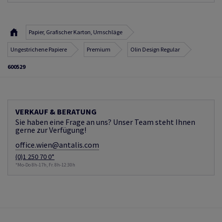
Papier, Grafischer Karton, Umschläge
Ungestrichene Papiere
Premium
Olin Design Regular
600529
VERKAUF & BERATUNG
Sie haben eine Frage an uns? Unser Team steht Ihnen
gerne zur Verfügung!
office.wien@antalis.com
(0)1 250 70 0*
*Mo-Do 8h-17h, Fr. 8h-12:30h