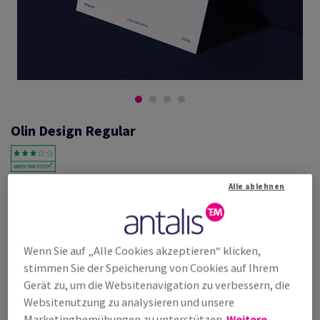
Olin Design Regular
Alle ablehnen
#600529
Olin, Regular, Ultimate White, holzfrei ECF, 70g/m2, 650mm x 920mm,
SB, Paket zu 250 Bogen/Blatt, FSC Mix Credit
Weitere Produktinformationen
Produkt weiterempfehlen
Wenn Sie auf „Alle Cookies akzeptieren“ klicken,
stimmen Sie der Speicherung von Cookies auf Ihrem
Listenpreis
Gerät zu, um die Websitenavigation zu verbessern, die
€ 328,67
25,00% Rabatt
Websitenutzung zu analysieren und unsere
möglich ab
€ 246,50
Marketingbemühungen zu unterstützen.
Weitere