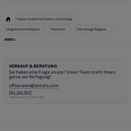
Papier, Grafischer Karton, Umschläge
Ungestrichene Papiere
Premium
Olin Design Regular
600551
VERKAUF & BERATUNG
Sie haben eine Frage an uns? Unser Team steht Ihnen
gerne zur Verfügung!
office.wien@antalis.com
(0)1 250 70 0*
*Mo-Do 8h-17h, Fr. 8h-12:30h