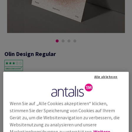
Olin Design Regular
Alle ablehnen
#600551
Olin, Regular, Bright White, holzfrei ECF, 100g/m2, 460mm x 640mm,
SB, Paket zu 500 Bogen/Blatt, FSC Mix Credit
Weitere Produktinformationen
Produkt weiterempfehlen
Wenn Sie auf „Alle Cookies akzeptieren“ klicken,
stimmen Sie der Speicherung von Cookies auf Ihrem
Listenpreis
Gerät zu, um die Websitenavigation zu verbessern, die
€ 173,80
25,00% Rabatt
Websitenutzung zu analysieren und unsere
möglich ab
€ 130,35
Marketingbemühungen zu unterstützen.
Weitere