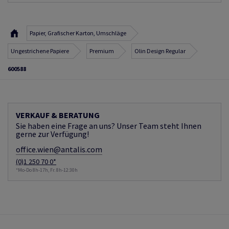
Papier, Grafischer Karton, Umschläge
Ungestrichene Papiere
Premium
Olin Design Regular
600588
VERKAUF & BERATUNG
Sie haben eine Frage an uns? Unser Team steht Ihnen
gerne zur Verfügung!
office.wien@antalis.com
(0)1 250 70 0*
*Mo-Do 8h-17h, Fr. 8h-12:30h