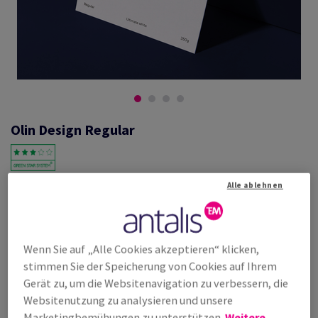
Olin Design Regular
Alle ablehnen
#600588
Olin, Regular, Ultimate White, holzfrei ECF, 170g/m2, 460mm x 640mm,
SB, Paket zu 250 Bogen/Blatt, FSC Mix Credit
Weitere Produktinformationen
Produkt weiterempfehlen
Wenn Sie auf „Alle Cookies akzeptieren“ klicken,
stimmen Sie der Speicherung von Cookies auf Ihrem
Listenpreis
Gerät zu, um die Websitenavigation zu verbessern, die
€ 324,72
25,00% Rabatt
Websitenutzung zu analysieren und unsere
möglich ab
€ 243,54
Marketingbemühungen zu unterstützen.
Weitere