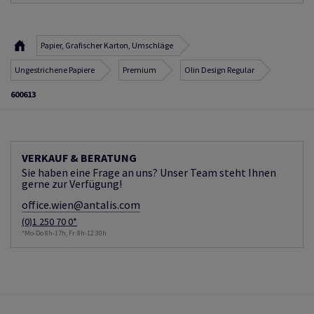
Papier, Grafischer Karton, Umschläge
Ungestrichene Papiere
Premium
Olin Design Regular
600613
VERKAUF & BERATUNG
Sie haben eine Frage an uns? Unser Team steht Ihnen
gerne zur Verfügung!
office.wien@antalis.com
(0)1 250 70 0*
*Mo-Do 8h-17h, Fr. 8h-12:30h