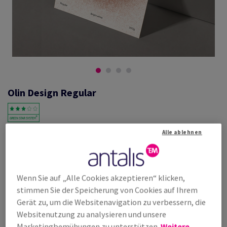
Olin Design Regular
Alle ablehnen
#600613
Olin, Regular, Bright White, holzfrei ECF, 240g/m2, 720mm x 1020mm,
B1+, SB, Paket zu 100 Bogen/Blatt, FSC Mix Credit
Weitere Produktinformationen
Produkt weiterempfehlen
Wenn Sie auf „Alle Cookies akzeptieren“ klicken,
stimmen Sie der Speicherung von Cookies auf Ihrem
Listenpreis
Gerät zu, um die Websitenavigation zu verbessern, die
€ 1 173,84
25,00% Rabatt
Websitenutzung zu analysieren und unsere
möglich ab
€ 880,38
Marketingbemühungen zu unterstützen.
Weitere