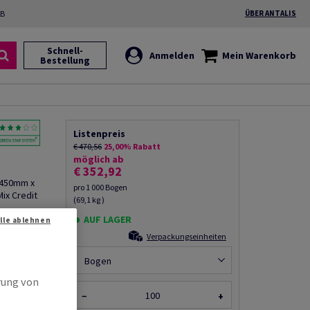
2B
ÜBER ANTALIS
Schnell-
Anmelden
Mein Warenkorb
Bestellung
Listenpreis
€ 470,56
25,00% Rabatt
möglich ab
€ 352,92
, 450mm x
pro 1 000 Bogen
ix Credit
(69,1 kg )
AUF LAGER
Alle ablehnen
Produkt
rempfehlen
Verpackungseinheiten
Bogen
rung von
−
+