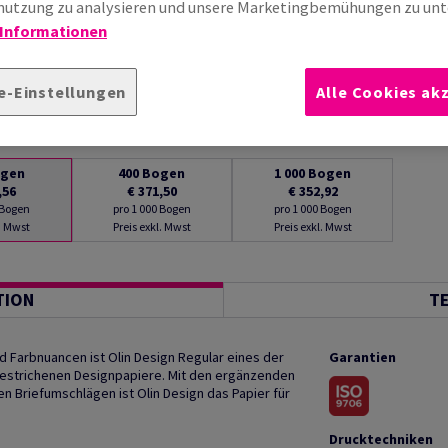
utzung zu analysieren und unsere Marketingbemühungen zu unt
 Informationen
e-Einstellungen
Alle Cookies ak
gen
400
Bogen
1 000
Bogen
,56
€ 371,50
€ 352,92
 Bogen
pro 1 000 Bogen
pro 1 000 Bogen
l. Mwst
Preis exkl. Mwst
Preis exkl. Mwst
TION
T
 Farbnuancen ist Olin Design Regular eines der
Garantien
ngestrichenen Designpapiere. Mit den ergänzenden
Briefumschlägen ist Olin Design das Papier für
Drucktechniken