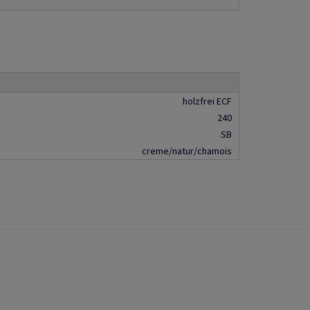
holzfrei ECF
240
SB
creme/natur/chamois