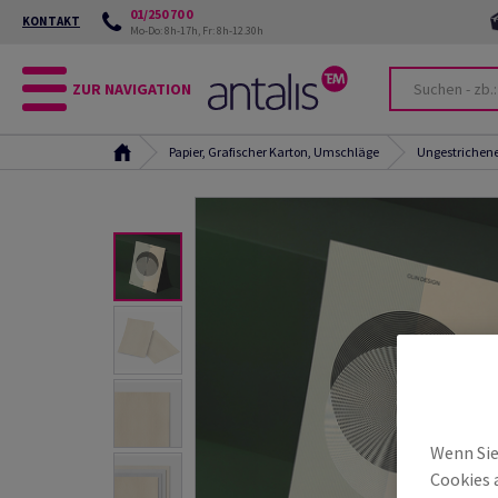
01/250 70 0
KONTAKT
Mo-Do: 8h-17h, Fr: 8h-12.30h
ZUR NAVIGATION
Papier, Grafischer Karton, Umschläge
Ungestrichene
Wenn Sie
Cookies 