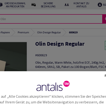
GROSSE AUSWAHL A
SICHERE
KONTAKT ZU
B
N PRODUKTEN
BEZAHLUNG
ANTALIS
 Papiere
Premium
Olin Design Regular
600619
Olin Design Regular
#600619
Olin, Regular, Warm White, holzfrei ECF, 240g/m2
640mm, SRA2, SB, Paket zu 100 Bogen/Blatt, FSC M
Weitere
Produktinformationen
weite
 auf „Alle Cookies akzeptieren“ klicken, stimmen Sie der Speiche
auf Ihrem Gerät zu, um die Websitenavigation zu verbessern, die