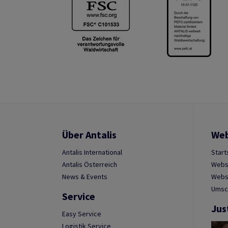
Über Antalis
We
Antalis International
Start
Antalis Österreich
Webs
News & Events
Websh
Umsc
Service
Jus
Easy Service
Logistik Service