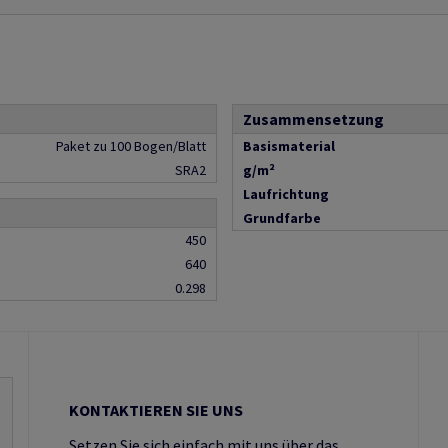
Zusammensetzung
Paket zu 100 Bogen/Blatt
Basismaterial
SRA2
g/m²
Laufrichtung
Grundfarbe
450
640
0.298
KONTAKTIEREN SIE UNS
Setzen Sie sich einfach mit uns über das