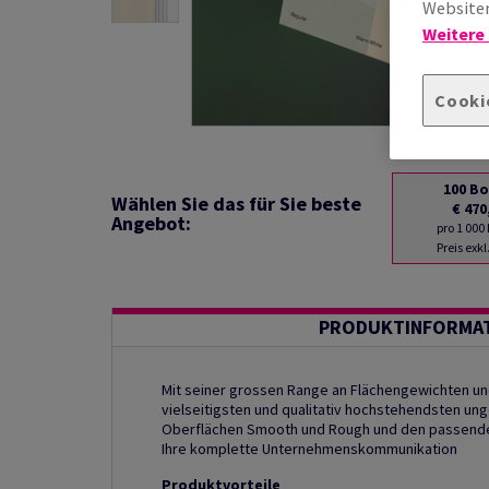
Websiten
Weitere
Cooki
100
Bo
Wählen Sie das für Sie beste
€ 470
Angebot:
pro 1 000
Preis exk
PRODUKTINFORMA
Mit seiner grossen Range an Flächengewichten und
vielseitigsten und qualitativ hochstehendsten u
Oberflächen Smooth und Rough und den passenden 
Ihre komplette Unternehmenskommunikation
Produktvorteile