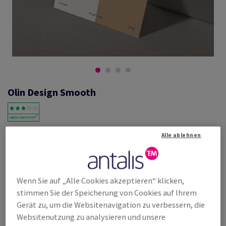
Olin Design Smooth
#600709
Alle ablehnen
Olin, Smooth, Bright White, satiniert, holzfrei ECF, 150g/m2, 720mm x
1020mm, B1+, SB, Paket zu 125 Bogen/Blatt, FSC Mix Credit
Weitere Produktinformationen
Produkt weiterempfehlen
Wenn Sie auf „Alle Cookies akzeptieren“ klicken,
stimmen Sie der Speicherung von Cookies auf Ihrem
Listenpreis
Gerät zu, um die Websitenavigation zu verbessern, die
€ 697,95
25,00% Rabatt
Websitenutzung zu analysieren und unsere
möglich ab
€ 523,47