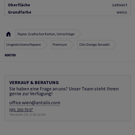
Oberfläche
satiniert
Grundfarbe
weiss
Papier, Grafischer Karton, Umschläge
Ungestrichene Papiere
Premium
Olin Design Smooth
600709
VERKAUF & BERATUNG
Sie haben eine Frage an uns? Unser Team steht Ihnen
gerne zur Verfügung!
office.wien@antalis.com
(0)1 250 70 0*
*Mo-Do 8h-17h, Fr. 8h-12:30h