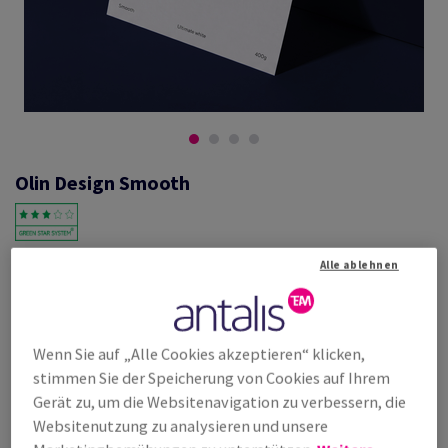
Olin Design Smooth
#600712
Alle ablehnen
Olin, Smooth, Ultimate White, satiniert, holzfrei ECF, 240g/m2, 460mm
x 640mm, SB, Paket zu 125 Bogen/Blatt, FSC Mix Credit
Weitere Produktinformationen
Produkt weiterempfehlen
Wenn Sie auf „Alle Cookies akzeptieren“ klicken,
stimmen Sie der Speicherung von Cookies auf Ihrem
Listenpreis
Gerät zu, um die Websitenavigation zu verbessern, die
€ 969,99
25,00% Rabatt
Websitenutzung zu analysieren und unsere
möglich ab
€ 727,50