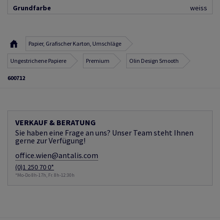
Grundfarbe
weiss
Papier, Grafischer Karton, Umschläge
Ungestrichene Papiere
Premium
Olin Design Smooth
600712
VERKAUF & BERATUNG
Sie haben eine Frage an uns? Unser Team steht Ihnen
gerne zur Verfügung!
office.wien@antalis.com
(0)1 250 70 0*
*Mo-Do 8h-17h, Fr. 8h-12:30h