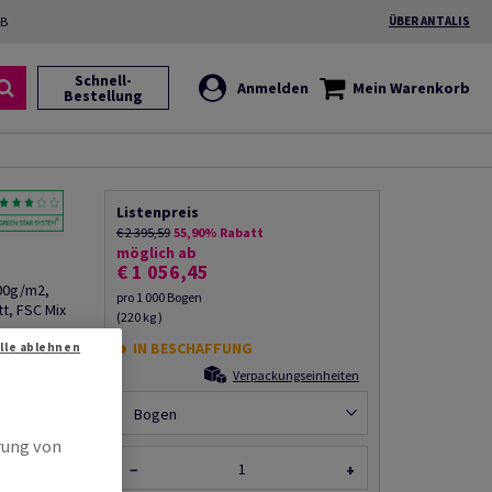
2B
ÜBER ANTALIS
Schnell-
Anmelden
Mein Warenkorb
Bestellung
Listenpreis
€ 2 395,59
55,90% Rabatt
möglich ab
€ 1 056,45
300g/m2,
pro 1 000 Bogen
t, FSC Mix
(220 kg )
IN BESCHAFFUNG
Alle ablehnen
Produkt
Verpackungseinheiten
rempfehlen
Bogen
rung von
−
+