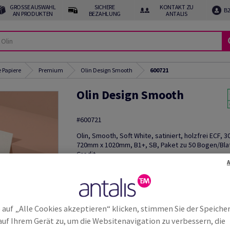
GROSSE AUSWAHL A
SICHERE
KONTAKT ZU
B
N PRODUKTEN
BEZAHLUNG
ANTALIS
 Papiere
Premium
Olin Design Smooth
600721
Olin Design Smooth
#600721
Olin, Smooth, Soft White, satiniert, holzfrei ECF, 
720mm x 1020mm, B1+, SB, Paket zu 50 Bogen/Blat
Credit
Weitere
Produktinformationen
weite
 auf „Alle Cookies akzeptieren“ klicken, stimmen Sie der Speiche
auf Ihrem Gerät zu, um die Websitenavigation zu verbessern, die