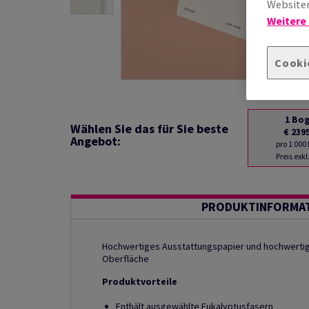
Websiten
Weitere
Cooki
1
Bo
Wählen Sie das für Sie beste
€ 239
Angebot:
pro 1 000
Preis exk
PRODUKTINFORMA
Hochwertiges Ausstattungspapier und hochwertig
Oberfläche
Produktvorteile
Enthält ausgewählte Eukalyptusfasern