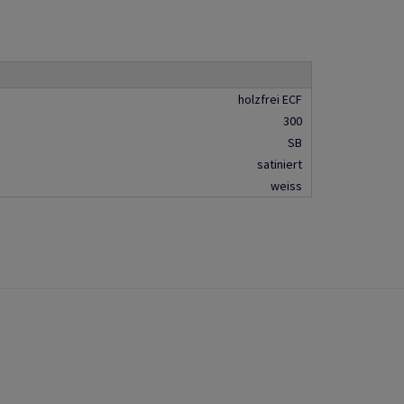
holzfrei ECF
300
SB
satiniert
weiss