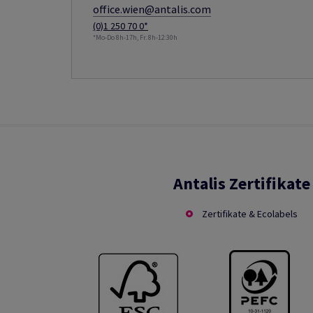
office.wien@antalis.com
(0)1 250 70 0*
*Mo-Do 8h-17h, Fr. 8h-12:30h
Antalis Zertifikate
Zertifikate & Ecolabels