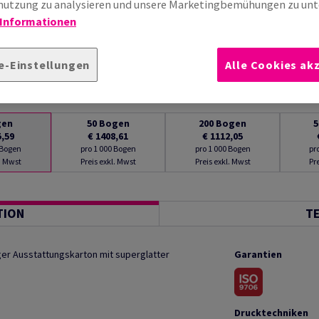
utzung zu analysieren und unsere Marketingbemühungen zu unt
 Informationen
e-Einstellungen
Alle Cookies ak
gen
50
Bogen
200
Bogen
5
5,59
€ 1408,61
€ 1112,05
 Bogen
pro 1 000 Bogen
pro 1 000 Bogen
pr
l. Mwst
Preis exkl. Mwst
Preis exkl. Mwst
Pr
TION
T
er Ausstattungskarton mit superglatter
Garantien
Drucktechniken