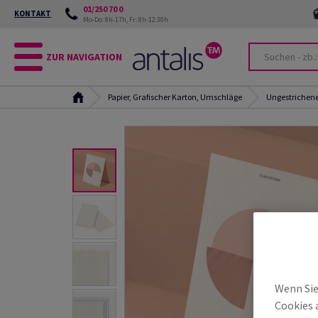
01/250 70 0
KONTAKT
Mo-Do: 8h-17h, Fr: 8h-12.30h
ZUR NAVIGATION
Papier, Grafischer Karton, Umschläge
Ungestrichene
Wenn Sie
Cookies 