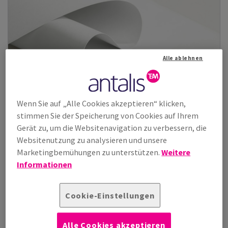
Alle ablehnen
Wenn Sie auf „Alle Cookies akzeptieren“ klicken,
stimmen Sie der Speicherung von Cookies auf Ihrem
Gerät zu, um die Websitenavigation zu verbessern, die
Websitenutzung zu analysieren und unsere
Marketingbemühungen zu unterstützen.
Weitere
Cocoon Offset
Informationen
Das hochweiße, 100% Recyclingpapier für Ihre nachhaltige
Kommunikation. In Offset- und ...
Cookie-Einstellungen
Zeige Produkte
(11)
Alle Cookies akzeptieren