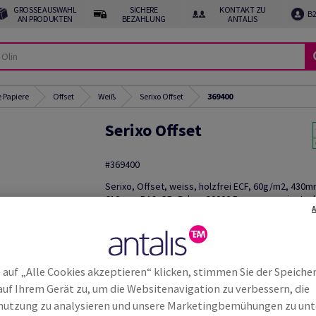
GROSSE AUSWAHL A
SICHERE
KONTAKT ZU
B
N PRODUKTEN
BEZAHLUNG
ANTALIS
 Papiere
Offset
Weiß
Serixo Offset
369400
Serixo Offset
#369400
Serixo, Offset, weiss, holzfrei ECF, 60g/m2, 430m
610mm, RA2, SB, Pal. zu 30000 Bogen ungeriest, 
zu 500 Bogen
Weitere
Produktinformationen
weite
 auf „Alle Cookies akzeptieren“ klicken, stimmen Sie der Speiche
auf Ihrem Gerät zu, um die Websitenavigation zu verbessern, die
utzung zu analysieren und unsere Marketingbemühungen zu unt