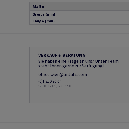
Maße
Breite (mm)
Länge (mm)
VERKAUF & BERATUNG
Sie haben eine Frage an uns? Unser Team
steht Ihnen gerne zur Verfügung!
office.wien@antalis.com
(0)1 250 70 0*
*Mo-Do 8h-17h, Fr. 8h-12:30h