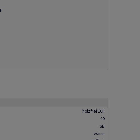
e
holzfrei ECF
60
SB
weiss