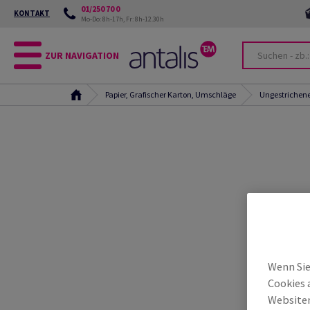
01/250 70 0
KONTAKT
Mo-Do: 8h-17h, Fr: 8h-12.30h
ZUR NAVIGATION
Papier, Grafischer Karton, Umschläge
Ungestrichene
Wenn Sie
Cookies 
Websiten