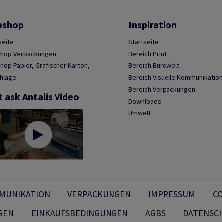
bshop
Inspiration
seite
Startseite
hop Verpackungen
Bereich Print
op Papier, Grafischer Karton,
Bereich Bürowelt
hläge
Bereich Visuelle Kommunikatio
Bereich Verpackungen
t ask Antalis Video
Downloads
Umwelt
MMUNIKATION
VERPACKUNGEN
IMPRESSUM
CO
GEN
EINKAUFSBEDINGUNGEN
AGBS
DATENSC