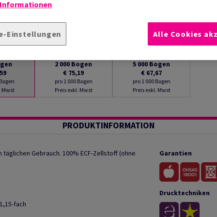
 Informationen
e-Einstellungen
Alle Cookies ak
gen
2 000
Bogen
5 000
Bogen
,59
€ 75,19
€ 67,67
 Bogen
pro 1 000 Bogen
pro 1 000 Bogen
l. Mwst
Preis exkl. Mwst
Preis exkl. Mwst
PRODUKTINFORMATION
n täglichen Gebrauch. 100% ECF-Zellstoff (ohne
Garantien
Drucktechniken
1,15-fach