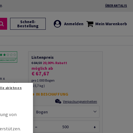
2B
ÜBER ANTALIS
Schnell-
Anmelden
Mein Warenkorb
Bestellung
Listenpreis
€ 84,59
20,00% Rabatt
möglich ab
€ 67,67
m x
pro 1 000 Bogen
abgesteckt
(15,7 kg )
Alle ablehnen
IN BESCHAFFUNG
Produkt
Verpackungseinheiten
rempfehlen
Bogen
rung von
−
+
erstützen.