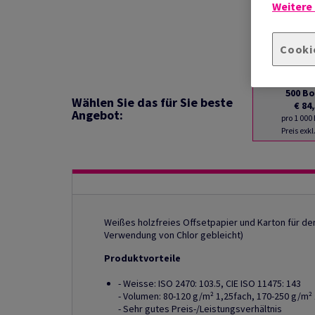
Weitere
Cooki
500
Bo
Wählen Sie das für Sie beste
€ 84
Angebot:
pro 1 000
Preis exk
Weißes holzfreies Offsetpapier und Karton für de
Verwendung von Chlor gebleicht)
Produktvorteile
- Weisse: ISO 2470: 103.5, CIE ISO 11475: 143
- Volumen: 80-120 g/m² 1,25fach, 170-250 g/m² 
- Sehr gutes Preis-/Leistungsverhältnis