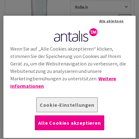
Rolle/n
−
+
Alle ablehnen
#461813
Staffelpreise
Wenn Sie auf „Alle Cookies akzeptieren“ klicken,
stimmen Sie der Speicherung von Cookies auf Ihrem
Verpackungen
Folien
Gerät zu, um die Websitenavigation zu verbessern, die
Websitenutzung zu analysieren und unsere
Marketingbemühungen zu unterstützen.
Weitere
Informationen
VERKAUF & BERATUNG
Sie haben eine Frage an uns? Unser Team steht Ihnen
gerne zur Verfügung!
Cookie-Einstellungen
office.wien@antalis.com
(0)1 250 70 0*
*Mo-Do 8h-17h, Fr. 8h-12:30h
Alle Cookies akzeptieren