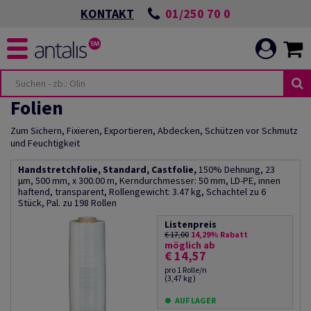
01/250 70 0
KONTAKT
Folien
Zum Sichern, Fixieren, Exportieren, Abdecken, Schützen vor Schmutz
und Feuchtigkeit
Handstretchfolie, Standard, Castfolie,
150% Dehnung, 23
µm, 500 mm, x 300.00 m, Kerndurchmesser: 50 mm, LD-PE, innen
haftend, transparent, Rollengewicht: 3.47 kg, Schachtel zu 6
Stück, Pal. zu 198 Rollen
Listenpreis
€ 17,00
14,29% Rabatt
möglich ab
€ 14,57
pro 1 Rolle/n
(3,47 kg )
AUF LAGER