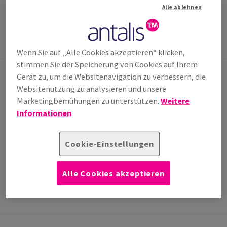
(0)1 250 70 0*
Alle ablehnen
*Mo-Do 8h-17h, Fr. 8h-12:30h
Wenn Sie auf „Alle Cookies akzeptieren“ klicken,
stimmen Sie der Speicherung von Cookies auf Ihrem
Gerät zu, um die Websitenavigation zu verbessern, die
Websitenutzung zu analysieren und unsere
KONTAKTIEREN SIE UNS
Marketingbemühungen zu unterstützen.
Weitere
Informationen
Setzen Sie sich einfach mit uns über das
Kontaktfomular in Verbindung. Wir melden uns
schnellstmöglich bei Ihnen.
Cookie-Einstellungen
Kontaktformular
Alle Cookies akzeptieren