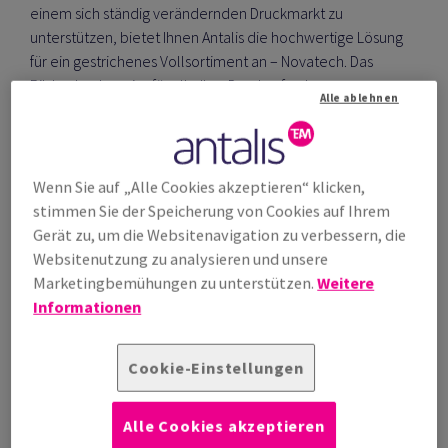
einem sich ständig verändernden Druckmarkt zu
unterstützen, bietet Ihnen Antalis die hochwertige Lösung
für ein gestrichenes Vollsortiment an – Novatech. Das
Bilderdruckpapier für alle Ihre Druckanforderungen
Alle ablehnen
unabhängig von der Anwendung und der Komplexität des
Drucks. Novatech eignet sich für Offset-, Inkjet- und
Digitaltechnologien und ist auch in Digitalformaten
erhältlich.
Wenn Sie auf „Alle Cookies akzeptieren“ klicken,
stimmen Sie der Speicherung von Cookies auf Ihrem
Download Sortimentsübersicht
Gerät zu, um die Websitenavigation zu verbessern, die
Websitenutzung zu analysieren und unsere
Marketingbemühungen zu unterstützen.
Weitere
Jetzt bestellen
Informationen
Cookie-Einstellungen
Alle Cookies akzeptieren