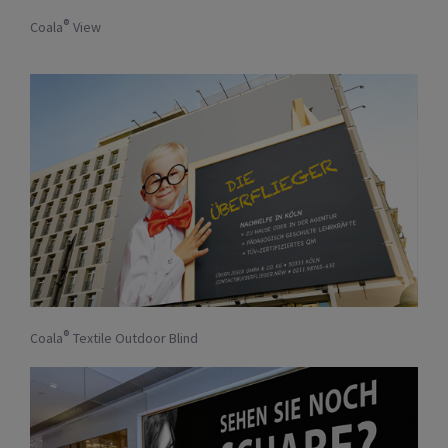
®
Coala
View
®
Coala
Textile Outdoor Blind