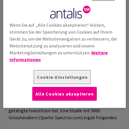
Wenn Sie auf „Alle Cookies akzeptieren“ klicken,
stimmen Sie der Speicherung von Cookies auf Ihrem
Gerät zu, um die Websitenavigation zu verbessern, die
Durch den Einsatz von Ladenwerbung an der
Websitenutzung zu analysieren und unsere
Verkaufsstelle können Ladenbesitzer die
Marketingbemühungen zu unterstützen.
Weitere
Kaufentscheidung ihrer Kunden beeinflussen.
Informationen
Strategisch platzierte Kommunikationsmittel wie
Displays, Werbeverpackungen,
Cookie-Einstellungen
Verkaufsförderungsmassnahmen und Ladenwerbung
sind Schlüsselfaktoren für die Kundenbindung.
Alle Cookies akzeptieren
Die Kaufgewohnheiten der Kunden zeigen, welchen
Mehrwert eine bestimmte in die Ladenwerbung
getätigte Investition hat. Eine Studie mit 3000
Grosshändlern (Quelle: Spectrio.com) ergab Folgendes: