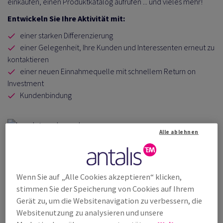
einkaufen, einen Produktkatalog aufrufen ... und vieles mehr!
Entwickeln Sie Ihre Aktivität mit:
einer starken Differenzierung
einer Gelegenheit, Ihre Kunden und Interessenten erneut zu
kontaktieren
einer neuen Einnahmequelle mit schnellem Return on
Investment
Kundenbindung
Alle ablehnen
Wenn Sie auf „Alle Cookies akzeptieren“ klicken,
stimmen Sie der Speicherung von Cookies auf Ihrem
Gerät zu, um die Websitenavigation zu verbessern, die
Websitenutzung zu analysieren und unsere
175 Euro Rabatt