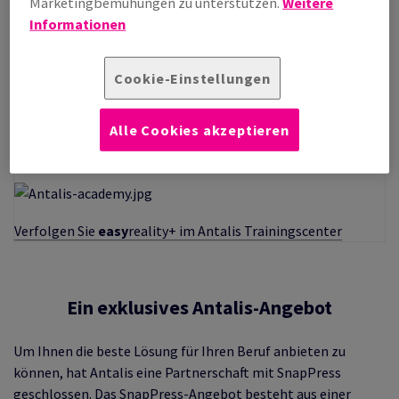
Marketingbemühungen zu unterstützen.
Weitere
Antalis-
Informationen
Partnercode
erhalten
Cookie-Einstellungen
Alle Cookies akzeptieren
Entdecken Sie
easy
reality+ für visuelle Kommunikation
Verfolgen Sie
easy
reality+ im Antalis Trainingscenter
Ein exklusives Antalis-Angebot
Um Ihnen die beste Lösung für Ihren Beruf anbieten zu
können, hat Antalis eine Partnerschaft mit SnapPress
geschlossen. Das SnapPress-Angebot besteht aus einer