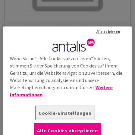
Alle ablehnen
Wenn Sie auf „Alle Cookies akzeptieren“ klicken,
CKB Nude
stimmen Sie der Speicherung von Cookies auf Ihrem
Mehrlagiger Kraftkarton aus 100% reinen Frischfasern mit
Gerät zu, um die Websitenavigation zu verbessern, die
natürlichem Farbton (braun/bra...
Websitenutzung zu analysieren und unsere
Zeige Produkte
(2)
Marketingbemühungen zu unterstützen.
Weitere
Informationen
Papier, Grafischer Karton, Umschläge
Cookie-Einstellungen
Grafischer & POS-Karton
Grafischer Karton
Alle Cookies akzeptieren
GZ/ZU - durchgebleichter Sulfatkarton
UZ - Uncoated