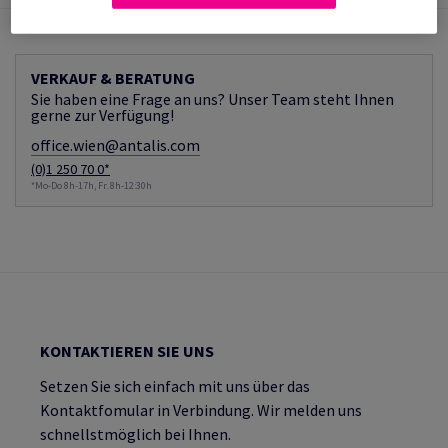
VERKAUF & BERATUNG
Sie haben eine Frage an uns? Unser Team steht Ihnen
gerne zur Verfügung!
office.wien@antalis.com
(0)1 250 70 0*
*Mo-Do 8h-17h, Fr. 8h-12:30h
KONTAKTIEREN SIE UNS
Setzen Sie sich einfach mit uns über das
Kontaktfomular in Verbindung. Wir melden uns
schnellstmöglich bei Ihnen.