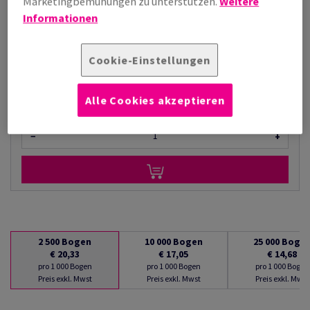
Marketingbemühungen zu unterstützen.
Weitere
€ 14,68
Informationen
pro 1 000 Bogen
(4,99 kg )
AUF LAGER
Cookie-Einstellungen
Verpackungseinheiten
Alle Cookies akzeptieren
Box/en
−
+
2 500
Bogen
10 000
Bogen
25 000
Boge
€ 20,33
€ 17,05
€ 14,68
pro 1 000 Bogen
pro 1 000 Bogen
pro 1 000 Bogen
Preis exkl. Mwst
Preis exkl. Mwst
Preis exkl. Mwst