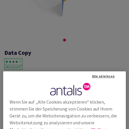
Data Copy
#521830
Alle ablehnen
Data Copy, premium paper, weiss, NonStopBox, Kopierpapier,
holzfrei ECF, 80g/m2, 210mm x 297mm, A4, SB, Schachtel zu 2500
Blatt/Bogen, FSC Mix Credit
Wenn Sie auf „Alle Cookies akzeptieren“ klicken,
Weitere Produktinformationen
Produkt weiterempfehlen
stimmen Sie der Speicherung von Cookies auf Ihrem
Gerät zu, um die Websitenavigation zu verbessern, die
Listenpreis
Websitenutzung zu analysieren und unsere
€ 20,33
27,79% Rabatt
möglich ab