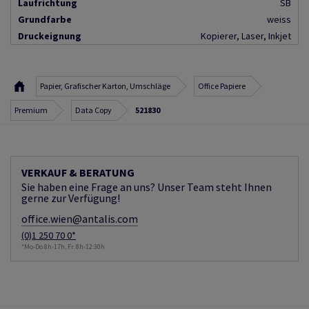
Laufrichtung
SB
Grundfarbe
weiss
Druckeignung
Kopierer, Laser, Inkjet
Papier, Grafischer Karton, Umschläge
Office Papiere
Premium
Data Copy
521830
VERKAUF & BERATUNG
Sie haben eine Frage an uns? Unser Team steht Ihnen
gerne zur Verfügung!
office.wien@antalis.com
(0)1 250 70 0*
*Mo-Do 8h-17h, Fr. 8h-12:30h