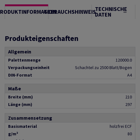
TECHNISCHE
PRODUKTINFORMATION
GEBRAUCHSHINWEIS
DATEN
Produkteigenschaften
Allgemein
Palettenmenge
120000.0
Verpackungseinheit
Schachtel zu 2500 Blatt/Bogen
DIN-Format
A4
Maße
Breite (mm)
210
Länge (mm)
297
Zusammensetzung
Basismaterial
holzfrei ECF
g/m²
80