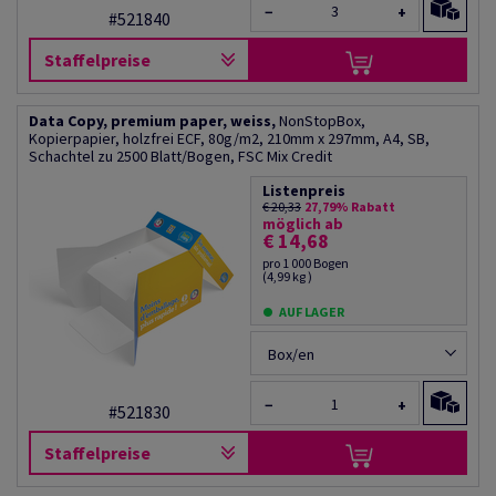
−
+
#521840
Staffelpreise
Data Copy, premium paper, weiss,
NonStopBox,
Kopierpapier, holzfrei ECF, 80g/m2, 210mm x 297mm, A4, SB,
Schachtel zu 2500 Blatt/Bogen, FSC Mix Credit
Listenpreis
€ 20,33
27,79% Rabatt
möglich ab
€ 14,68
pro 1 000 Bogen
(4,99 kg )
AUF LAGER
Box/en
−
+
#521830
Staffelpreise