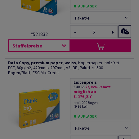
AUF LAGER
Paket/e
−
+
#521832
Staffelpreise
Data Copy, premium paper, weiss,
Kopierpapier, holzfrei
ECF, 80g/m2, 420mm x 297mm, A3, BB, Paket zu 500
Bogen/Blatt, FSC Mix Credit
Listenpreis
€ 40,65
27,75% Rabatt
möglich ab
€ 29,37
pro 1 000 Bogen
(9,98 kg )
AUF LAGER
Paket/e