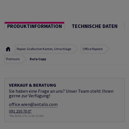
PRODUKTINFORMATION
TECHNISCHE DATEN
Papier, Grafischer Karton, Umschläge
Office Papiere
Premium
Data Copy
VERKAUF & BERATUNG
Sie haben eine Frage an uns? Unser Team steht Ihnen
gerne zur Verfügung!
office.wien@antalis.com
(0)1 250 70 0*
*Mo-Do 8h-17h, Fr. 8h-12:30h