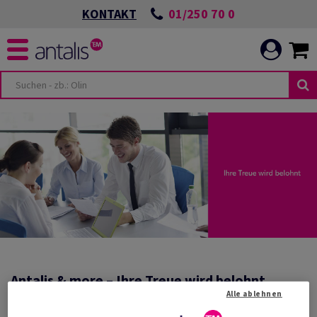
01/250 70 0
KONTAKT
Antalis & more – Ihre Treue wird belohnt
Alle ablehnen
Wir belohnen Sie für den Kauf der bekanntesten Papiermarken