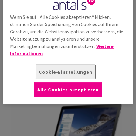
im Markt: Entscheiden Sie sich für Xerox®, Data Copy®, Image®,
Pioneer®, HP
®
oder Color Copy® Kopierpapier und erhalten Sie
Wenn Sie auf „Alle Cookies akzeptieren“ klicken,
Belohnungspunkte, mit denen Sie attraktive Prämien auswählen
stimmen Sie der Speicherung von Cookies auf Ihrem
können. Die Zahl der vergebenen Punkte hängt von Art und
Gerät zu, um die Websitenavigation zu verbessern, die
Menge des gekauften Artikels ab. Die Teilnahme am Antalis
Websitenutzung zu analysieren und unsere
Treueprogramm ist natürlich gratis.
Marketingbemühungen zu unterstützen.
Weitere
Informationen
Kostenlos anmelden
Jetzt für A4 & more anmelden und Prämien sichern.
Cookie-Einstellungen
www.a4more.com
Alle Cookies akzeptieren